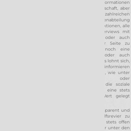
das Wolfsrevier: Hier findet ihr natürlich alle Informationen
zu unserem Aushängeschild, der 3. Liga-Mannschaft, aber
auch der Verein, die DJK Rimpar e.V., mit seinen zahlreichen
Jugendteams, Herren 2 + 3 sowie der Damenabteilung
sollen nicht zu kurz kommen. Sämtliche Ticketaktionen, alle
Informationen rund um die Heimspiele, Interviews mit
eigenen wie auch gegnerischen Spielern oder auch
Spielberichte: Das alles gibt es auf dieser Seite zu
entdecken. Unsere Timeline liefert dazu noch eine
chronologische Aufstellung aller Berichte oder auch
Beiträge der vergangenen Monate und Jahre. Es lohnt sich,
diese zu durchstöbern und entdecken. Wir informieren
hier ebenso über Aktivitäten neben dem Feld, wie unter
anderem soziale Engagements oder
Wohltätigkeitsveranstaltungen – denn auch die soziale
Verantwortung ist innerhalb des Wolfsreviers eine stets
präsente Angelegenheit, worauf enormer Wert gelegt
werden soll.
Alles in allem ist das Ziel dieser Webseite, transparent und
klar über alle Ereignisse rund um das Wolfsrevier zu
berichten. Für Fragen oder Hinweise sind wir stets offen
und den geeigneten Ansprechpartner findet ihr unter den