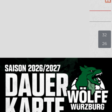
WÖLFE WÜRZBURG
Freitag, 8.5.2026
3. Liga Männer
Wölfe Würzburg
32
TV Erlangen-Bruck
26
ZUM GESAMTEN SPIELPLAN
powered by
Daten enthalten keine Tabelle!