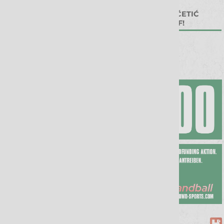
05. Aug 2026
28. Jul 2026
ANSPRUCHSVOLLER
STRAHINJA VUČETIĆ
AUFTAKT FÜR DIE WÖLFE
WIRD EIN WOLF!