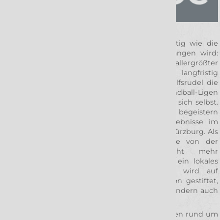
Die Geschichte der Wölfe ist ebenso einzigartig wie die
Philosophie, welcher im Wolfsrevier nachgegangen wird:
Mit geringem Etat, dafür jedoch mit allergrößter
Leidenschaft und einem nachhaltig sowie langfristig
bewährtem Jugendkonzept überrascht das Wolfsrudel die
namhafte Konkurrenz in einer der stärksten Handball-Ligen
der Welt immer wieder – und manchmal sogar sich selbst.
Das Team weiß sein Publikum fortlaufend zu begeistern
und bietet packende sowie mitreißende Erlebnisse im
heimischen Wolfsrevier, der tectake Arena in Würzburg. Als
inzwischen etablierter Verein sind die Wölfe von der
Landkarte in Handballdeutschland nicht mehr
wegzudenken und fungieren damit auch als ein lokales
Aushängeschild des Profisports. Gleichzeitig wird auf
diesem Weg einer ganzen Region Identifikation gestiftet,
denn die Wölfe sind nicht nur bodenständig, sondern auch
nahbar.
Diese Webseite ist das Spiegelbild der Aktivitäten rund um