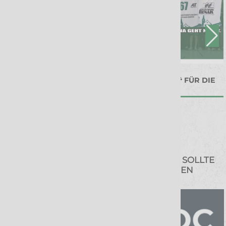
11. Jun 2026
10. Jun 2026
RIMPAR VERTEIDIGT DJK-
REGIONALLIGA⁴ FÜR DIE
MEISTERTITEL
JUNGWÖLFE
WER ANGST VOR DEM WOLF HAT, DER SOLLTE
BESSER NICHT IN DEN WALD GEHEN