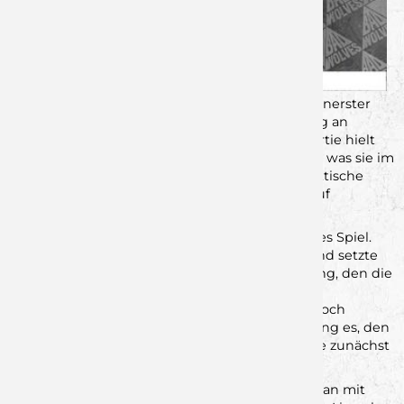
SG DJK Rimpar II gegen HC Erlangen III – Tabellenerster
gegen Tabellenzweiter. Mehr Highlightspiel ging an
diesem Abend in der Oberliga nicht. Und die Partie hielt
von der ersten bis zur letzten Minute genau das, was sie im
Vorfeld versprochen hatte: Tempo, Intensität, taktische
Raffinesse und einen offenen Schlagabtausch auf
absolutem Spitzenniveau.
Von Beginn an entwickelte sich ein hochklassiges Spiel.
Erlangen erwischte den etwas besseren Start und setzte
sich früh mit ein bis zwei Toren ab – ein Vorsprung, den die
Gäste über die komplette erste Halbzeit hinweg
verteidigen konnten. Die Jungwölfe blieben jedoch
permanent in Schlagdistanz. Immer wieder gelang es, den
Abstand zu verkürzen, doch der Ausgleich wollte zunächst
nicht fallen.
Bemerkenswert: Die Gäste agierten von Anfang an mit