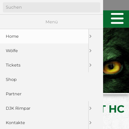
Menü
Home
Wölfe
Tickets
Shop
Partner
U23: SPIELBERICHT HC
DJK Rimpar
ERLANGEN
Kontakte