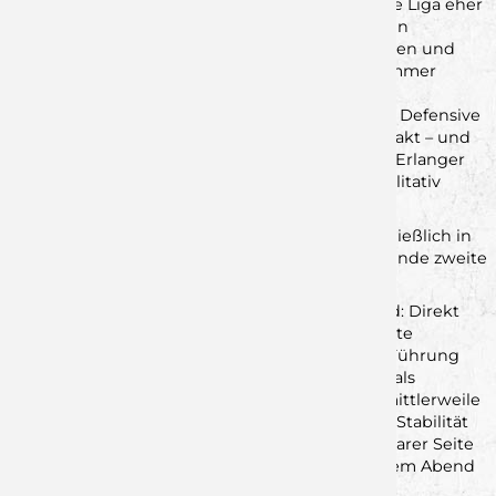
einer sehr offensiven 3-3-Deckung – ein für diese Liga eher
ungewöhnliches Mittel. Doch die Rimparer waren
vorbereitet. Mit viel Bewegung, klugen Laufwegen und
klaren Entscheidungen fanden die Jungwölfe immer
wieder gute Lösungen gegen die aggressive
Abwehrformation. Gleichzeitig setzte die eigene Defensive
starke Akzente, arbeitete diszipliniert und kompakt – und
das gegen eine personell extrem stark besetzte Erlanger
Mannschaft, die mit einem Kader antrat, der qualitativ
deutlich über dem Ligadurchschnitt lag.
Mit einem knappen 18:19-Rückstand ging es schließlich in
die Kabine – alles war angerichtet für eine packende zweite
Halbzeit.
Und die Jungwölfe kamen stark zurück aufs Feld: Direkt
nach Wiederanpfiff gelang zunächst der verdiente
Ausgleich, wenig später sogar die erste eigene Führung
der Partie. In dieser Phase zeigte Rimpar nochmals
eindrucksvoll, welches Niveau die Mannschaft mittlerweile
erreicht hat. Tempo, Konsequenz und defensive Stabilität
sorgten dafür, dass das Spiel kurzzeitig auf Rimparer Seite
zu kippen drohte und spürbar war, dass an diesem Abend
alles möglich sein würde.