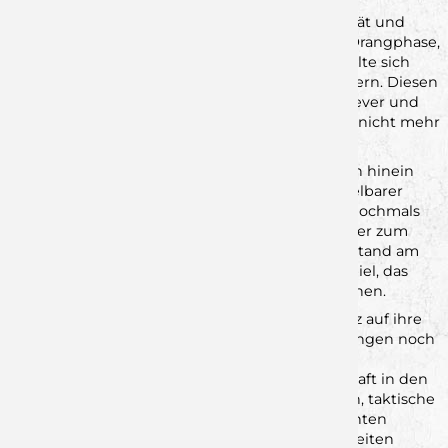
Doch der Spitzenreiter bewies seinerseits Qualität und
Ruhe. Erlangen fing sich nach dieser Rimparer Drangphase,
stellte sich besser auf die Abläufe ein und erspielte sich
erneut ein kleines Polster von zwei bis drei Treffern. Diesen
Vorsprung verwalteten die Gäste in der Folge clever und
gaben ihn – trotz aller Rimparer Bemühungen – nicht mehr
aus der Hand.
Die Jungwölfe blieben bis in die Schlussminuten hinein
gefährlich. Mehrfach war man wieder in unmittelbarer
Reichweite, und gerade gegen Ende wurde es nochmals
richtig eng. Doch der letzte entscheidende Treffer zum
erneuten Ausgleich sollte nicht mehr fallen. So stand am
Ende eine knappe 36:39-Niederlage in einem Spiel, das
jederzeit in beide Richtungen hätte kippen können.
Trotz des Ergebnisses dürfen die Jungwölfe stolz auf ihre
Leistung sein. Nachdem man im Hinspiel in Erlangen noch
deutlich das Nachsehen hatte, zeigte sich nun
eindrucksvoll, welche Entwicklung die Mannschaft in den
vergangenen Monaten genommen hat. Disziplin, taktische
Reife und eine geschlossene Teamleistung machten
deutlich, dass man absolut zu Recht auf dem zweiten