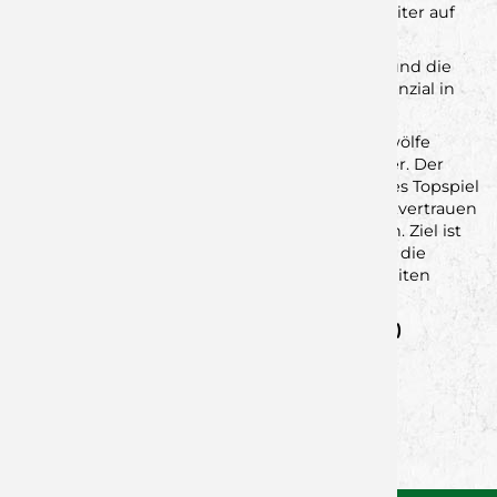
Tabellenplatz steht und auch mit dem Spitzenreiter auf
Augenhöhe agieren kann.
Die DJK-Halle erlebte ein echtes Spitzenspiel – und die
Jungwölfe bewiesen einmal mehr, welches Potenzial in
dieser jungen Mannschaft steckt.
Am kommenden Samstag geht es für die Jungwölfe
auswärts bei HG Helmbrechts/Münchberg weiter. Der
aktuelle Tabellenvierte wartet – erneut ein echtes Topspiel
und eine anspruchsvolle Aufgabe. Mit viel Selbstvertrauen
und breiter Brust reist Rimpar nach Oberfranken. Ziel ist
klar: an die disziplinierte Vorstellung anknüpfen, die
nächsten zwei Punkte mitnehmen und den zweiten
Tabellenplatz weiter festigen.
SG DJK Rimpar II
–
HC Erlangen III 18:19 (36:39)
Zurück zur Newsübersicht
Facebook
Twitter
Xing
WhatsApp