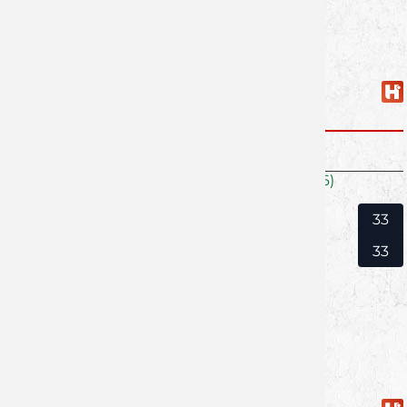
Spielplan + Tabelle B2: Bezirksoberliga
SG DJK RIMPAR II
Sonntag, 8.3.2026
Bayern - BOL männl. B-Jugend (BHV 2025/26)
JSG Fürther Land
33
SG DJK Rimpar II
33
ZUM GESAMTEN SPIELPLAN
powered by