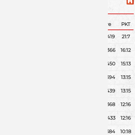
SG DJK RIMPAR II
Pl.
Team
Sp.
Tore
PKT
1
SG DJK Rimpar II
14
479
:
419
21:7
2
SG Kernfranken
14
407
:
366
16:12
3
HSC Bad Neustadt
14
435
:
450
15:13
4
HG Ansbach
14
377
:
394
13:15
5
TSV Altenfurt
14
416
:
439
13:15
6
TG Höchberg
14
385
:
368
12:16
7
JSG Fürther Land
14
402
:
433
12:16
8
TS Herzogenaurach
14
352
:
384
10:18