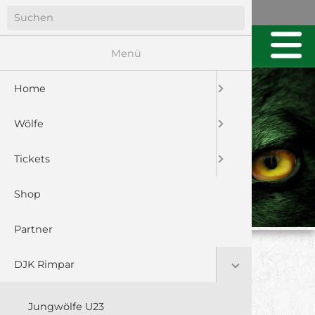
Menü
Home
Wölfe
Tickets
Shop
Partner
JUNGWÖLFE B-
DJK Rimpar
JUGEND:
Jungwölfe U23