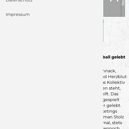
Datenschutz
Impressum
Herzlich willkommen an dem Ort, wo der Handball gelebt
wird – herzlich willkommen im Wolfsrevier!
Keine großen finanziellen Mittel, kein Schnickschnack,
keine Allüren. Dafür Leidenschaft, Emotionen und Herzblut:
Das sind die Wölfe. Eine Mannschaft, die über das Kollektiv
kommt, wo die Gemeinschaft über dem Einzelnen steht,
wo man sich unterstützt und unter die Arme greift. Das
Wolfsrevier ist nicht irgendein Ort, wo Handball gespielt
wird. Der Sport mit dem harzigen Leder wird hier gelebt.
Tugenden werden nicht zum Stilmittel des Marketings
degradiert, sie werden gelebt. Im Wolfsrevier ist man Stolz
auf seine Attribute und das Alleinstellungsmerkmal, stets
andere, eigene Wege zu gehen und sich dabei dennoch