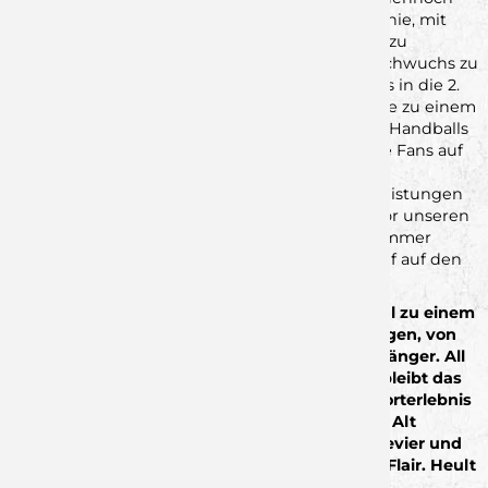
auch immer selbst treu zu bleiben. Die Philosophie, mit
Talenten aus der Region zum sportlichen Erfolg zu
kommen und dabei immer auf den eigenen Nachwuchs zu
setzen, hat das Wolfsrudel von der Landesliga bis in die 2.
Handball-Bundesliga getragen und hat die Wölfe zu einem
etablierten Verein im Unterhaus des deutschen Handballs
werden lassen. All das ist nicht möglich ohne die Fans auf
den Tribünen, deren Emotionen auf das Parkett
überschwingen und das Wolfsrudel zu Spitzenleistungen
tragen können. Zahlreiche große Gegner sind vor unseren
heimischen Fans zu Fall gebracht worden und immer
wieder konnte das Wolfsrudel mit seinem 8. Wolf auf den
Rängen für Furore sorgen.
Seid dabei, wenn das Wolfsrevier wieder einmal zu einem
wahrhaftigen Tollhaus wird. Lass dich überzeugen, von
der Atmosphäre und der Leidenschaft der Anhänger. All
das gibt es bei den Heimspielen und zugleich bleibt das
familiäre Umfeld stets erhalten, sodass das Sporterlebnis
in vollen Zügen von Groß oder Klein, Jung oder Alt
genossen werden kann. Tretet ein, in´s Wolfsrevier und
lasst euch anstecken von einem einzigartigen Flair. Heult
mit den Wölfen!