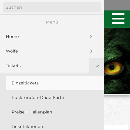
Menü
Home
Wölfe
Tickets
Einzeltickets
Rückrunden-Dauerkarte
EINZELKARTEN-VORVERKAUF
Preise + Hallenplan
(Vorverkaufsstellen & online)
Ticketaktionen
Kategorie 1