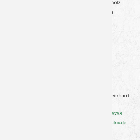
Udo Fraunholz
Sponsoring
Matthias Reinhard
Vertrieb
0151/57925758
mr@mattilux.de