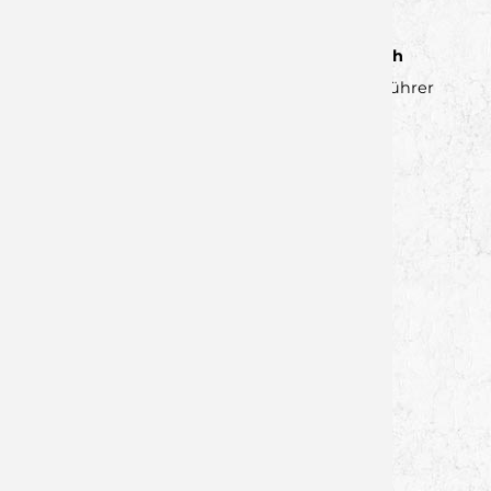
Johannes
Sendelbach
Geschäftsführer
johannes.sendelbach@top-express.de