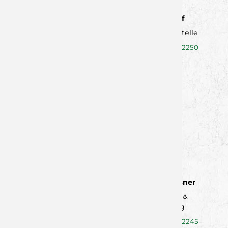
Kristin Graf
Geschäftsstelle
0151/74772250
kristin.graf@wolfsrevier.de
Nadine Elsner
Marketing &
Sponsoring
0151/74772245