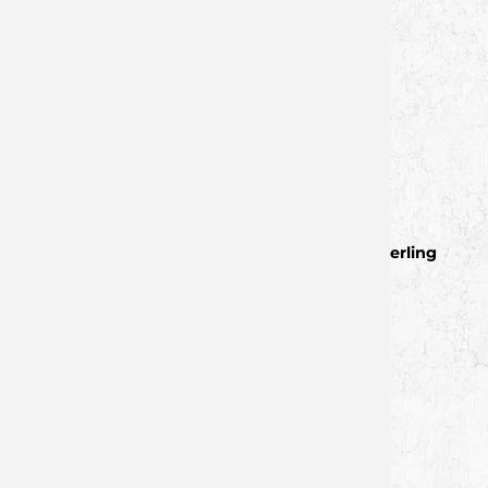
nadine.elsner@wolfsrevier.de
Tim Wunderling