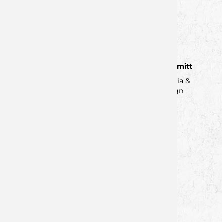
Spieltagsmanagement & Pressearbeit
tim.wunderling@wolfsrevier.de
Lukas Schmitt
Social Media &
Grafikdesign
lukas.schmitt@wolfsrevier.de