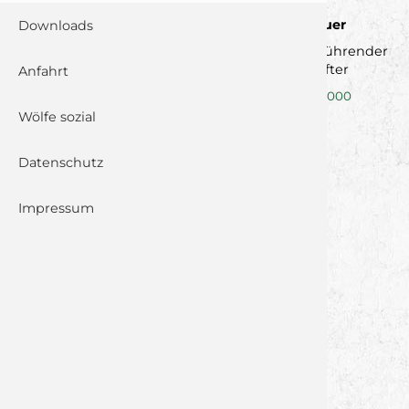
Roland Sauer
Downloads
Geschäftsführender
Gesellschafter
Anfahrt
0
173/6691000
Wölfe sozial
Datenschutz
Impressum
roland.sauer@wolfsrevier.de