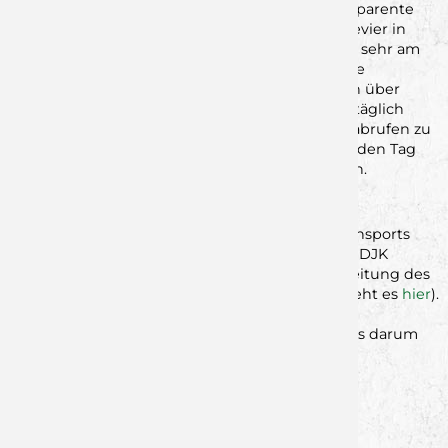
baldmöglichst zurück. Die offene wie auch transparente
Kommunikation mit jedem, der mit dem Wolfsrevier in
irgendeiner Form in Verbindung steht, liegt uns sehr am
Herzen. Aus diesem Grund freuen wir uns auf die
Gespräche sowie den Dialog, aber auch zuweilen über
konstruktive Kritik. Denn so wie das Wolfsrudel täglich
trainiert um an den Spieltagen Top-Leistungen abrufen zu
können, arbeitet das „Team hinter dem Team“ jeden Tag
daran, auch die eigene Arbeit stets zu verbessern.
BREITENSPORT MIT EIGENEM KONTAKT
Für Anfragen bezüglich des Jugend- und Breitensports
wenden Sie sich bitte an die Geschäftsstelle der DJK
Rimpar e.V. oder unmittelbar an die Abteilungsleitung des
Gesamtvereins (zu den Kontaktinformationen geht es
hier
).
Die Kollegen in der Wölfe-Geschäftsstelle sind
ausschließlich für die Lizenzmannschaft und alles darum
herum zuständig.
Facebook
Twitter
Xing
WhatsApp