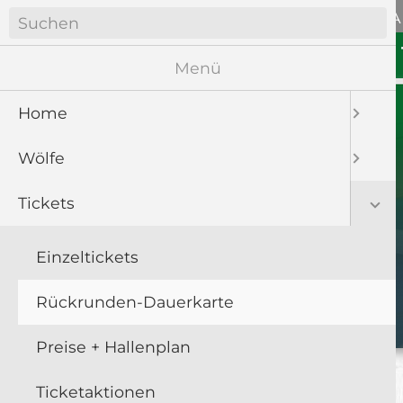
Navigation
ANFAHRT
WÖLFE SOZIA
überspringen
Navigation
HOME
WÖLFE
überspringen
Menü
Home
Wölfe
Tickets
Einzeltickets
Rückrunden-Dauerkarte
Preise + Hallenplan
Ticketaktionen
Facebook
Twitter
Xing
WhatsApp