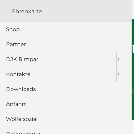
Ehrenkarte
Shop
Partner
DJK Rimpar
Kontakte
Downloads
© 2026 Wö
Navigation
Anfahrt
DATENSCHUTZ
IMPRESSUM
überspringen
Wölfe sozial
Datenschutz