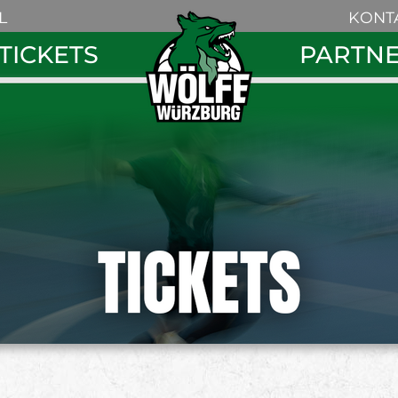
Navigation
L
KONT
überspring
Navigation
TICKETS
PARTN
überspringe
Search