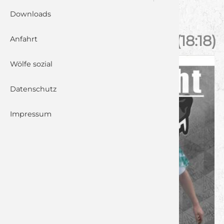
Downloads
HSV HOCHFRANKEN –
JUNGWÖLFE U23 32:32 (18:18)
Anfahrt
Wölfe sozial
Datenschutz
Impressum