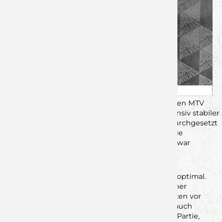
Nach dem Heimerfolg in der Vorwoche gegen den MTV
Stadeln – einem Spiel, in dem wir vor allem defensiv stabiler
standen und uns mit hohem Einsatz verdient durchgesetzt
haben – gingen wir mit viel Selbstvertrauen in die
Auswärtspartie in Hochfranken. Die Mannschaft war
hochmotiviert, den Schwung aus diesem Sieg
mitzunehmen und auch auswärts zu punkten.
Der Start in die Begegnung verlief jedoch nicht optimal.
Hochfranken agierte mit teils viel Tempo und einer
direkten Spielweise, die uns in den ersten Minuten vor
Herausforderungen stellte. Sowohl defensiv als auch
offensiv fanden wir zunächst nicht richtig in die Partie,