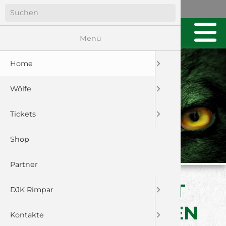
Menü
Home
Wölfe
Tickets
Shop
Partner
U23: SPIELBERICHT
DJK Rimpar
HSV HOCHFRANKEN
Kontakte