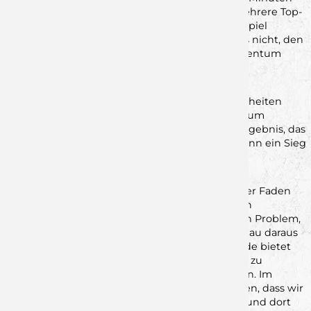
vor Schluss mit vier Toren in Führung gehen. Mehrere Top-
Chancen boten sich uns anschließend, um das Spiel
endgültig zu entscheiden. Doch wir schafften es nicht, den
entscheidenden Treffer zu setzen und das Momentum
auszunutzen.
Diese vergebenen Möglichkeiten rächten sich:
Hochfranken nutzte die sich bietenden Gelegenheiten
eiskalt, erzielte Tor um Tor und kam schließlich zum
Ausgleich. So endete die Partie mit 32:32 – ein Ergebnis, das
sich für uns wie ein verlorener Punkt anfühlt, denn ein Sieg
wäre absolut in unserer Hand gewesen.
Die erneut gezeigten Fehler, besonders in den
entscheidenden Phasen, ziehen sich wie ein roter Faden
durch die bisherigen Spiele. Bereits beim letzten
Unentschieden standen wir vor einem ähnlichen Problem,
weshalb wir nun erneut versuchen müssen, genau daraus
zu lernen. Das kommende spielfreie Wochenende bietet
uns die Möglichkeit, intensiv an diesen Punkten zu
arbeiten und die notwendigen Schritte zu gehen. Im
letzten Spiel dieses Jahres wollen wir dann zeigen, dass wir
verdient in der oberen Tabellenregion stehen – und dort