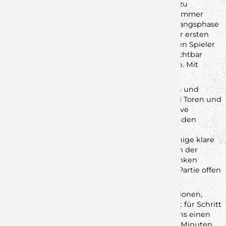
wodurch es uns schwerfiel, den nötigen Zugriff zu
bekommen. Dadurch konnte sich Hochfranken immer
wieder kleine Führungen erspielen, was die Anfangsphase
zusätzlich erschwerte. Ein wichtiger Moment der ersten
Halbzeit war die rote Karte für einen der stärksten Spieler
Hochfrankens in der 26. Minute, was das Spiel sichtbar
veränderte und uns zusätzlichen Raum eröffnete. Mit
einem 18:18 ging es in die Halbzeitpause.
In der zweiten Hälfte steigerten wir uns deutlich und
fanden immer besser ins Spiel. Finn Daugs mit 11 Toren und
Milan Kütt mit 9 Treffern prägten unsere Offensive
maßgeblich und hielten uns in den entscheidenden
Phasen im Spiel. Trotz unserer verbesserten
Offensivleistung ließen wir jedoch insgesamt einige klare
Chancen ungenutzt. Gleichzeitig taten wir uns in der
Abwehr phasenweise schwer, wodurch Hochfranken
immer wieder zu einfachen Toren kam, was die Partie offen
hielt und uns zusätzliche Arbeit bescherte.
Trotzdem gelang es uns durch einige starke Aktionen,
sowohl im Angriff als auch in der Abwehr, Schritt für Schritt
die Kontrolle zu übernehmen. So konnten wir uns einen
kleinen Vorsprung herausspielen und rund fünf Minuten