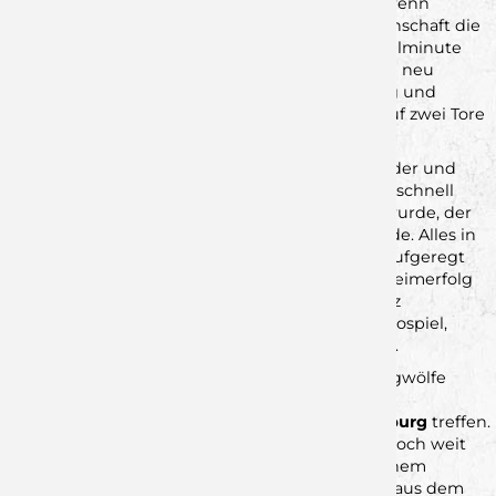
zwei Siegen im Gepäck angereist waren. Auch wenn
zunächst nicht alles rund lief, gab die Heimmannschaft die
Führung nie mehr ab und konnte in der 23. Spielminute
bereits auf 22:13 stellen. In der Folge agierten die neu
eingewechselten Akteure mitunter etwas hastig und
unpräzise, sodass die Erlanger bald wieder bis auf zwei Tore
herankamen.
Schon bald fing sich die Mannschaft jedoch wieder und
fand offensiv zu guten Lösungen zurück, sodass schnell
erneut ein komfortabler Vorsprung aufgebaut wurde, der
diesmal auch konsequent ins Ziel gebracht wurde. Alles in
allem spielte das Team über weite Strecken unaufgeregt
und seriös und durfte somit einen verdienten Heimerfolg
feiern. Auch wenn defensiv noch nicht alles ganz
funktionierte, zeigte sich insbesondere im Tempospiel,
wohin der Weg im Verlauf der Runde gehen soll.
Spannender dürfte der nächste Auftritt der Jungwölfe
werden, wenn sie am
18.10. um 15:00 Uhr
in der
Dreifachsporthalle auf den Dauerrivalen aus
Coburg
treffen.
Auch wenn dieser mit bisher drei Niederlagen noch weit
hinter den Erwartungen zurückbleibt, ist mit einem
spielstarken Gegner zu rechnen, der den Erfolg aus dem