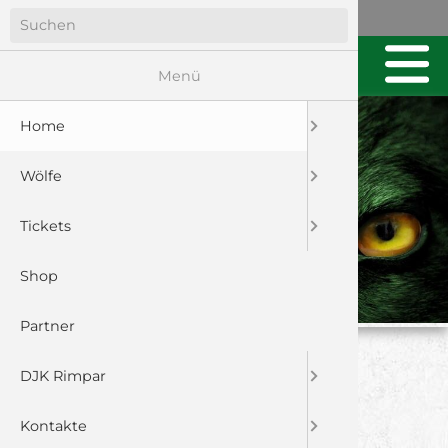
Menü
Home
Wölfe
Tickets
Shop
Partner
U17: AUFTAKT
DJK Rimpar
GEGLÜCKT
Kontakte