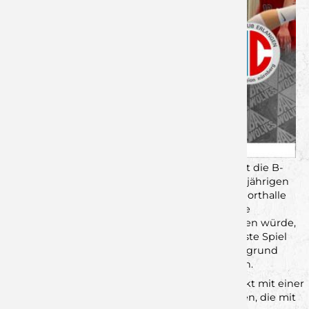
Zu ungewohnter Zeit am Dienstagabend bestritt die B-
Jugend der DJK Rimpar ihr Auftaktspiel der diesjährigen
Regionalligasaison in der heimischen Dreifachsporthalle
gegen die Zweitvertretung des HC Erlangen. Die
Spannung war groß, wie die Mannschaft auftreten würde,
schließlich handelte es sich nicht nur um das erste Spiel
der Saison, sondern auch die Anwurfzeit war aufgrund
einer Spielverlegung alles andere als gewöhnlich.
Dennoch startete die Rimparer Mannschaft direkt mit einer
2:0-Führung in die Partie gegen die Mittelfranken, die mit