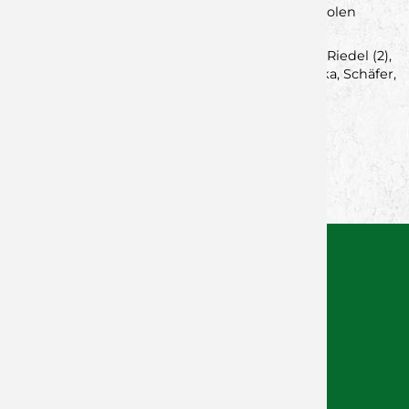
Qualifikationsspiel wohl nur allzu gerne wiederholen
möchte.
Es spielten: Römer, Schubert; Witt (2), Bauer (4), Riedel (2),
Schmidt, Oppel (12), Schweitzer (6), Groß, Akushka, Schäfer,
Weng (11/2), Holl, Gold (1), Adler, Pohl.
Zurück zur Newsübersicht
Facebook
Twitter
Xing
WhatsApp