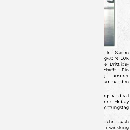
Milan Kütt und Tyler Grömling haben zur aktuellen Saison
erneut 2 Talente, die die Jugendarbeit der Jungwölfe DJK
Rimpar durchlaufen haben, den Sprung in die Drittliga-
Mannschaft unserer Wölfe Würzburg geschafft. Ein
eindeutiger Beleg für die Entwicklung unserer
Nachwuchsarbeit, welche wir auch in den kommenden
Jahren weiterführen wollen.
Auch du möchtest den Schritt in den Leistungshandball
wagen und Handball zu mehr als nur einem Hobby
machen? Dann melde dich gerne zu unserem Sichtungstag
am 6.1. an!
Neben einer ganzheitlichen Ausbildung, welche auch
Gesundheit und Persönlichkeitsentwicklung