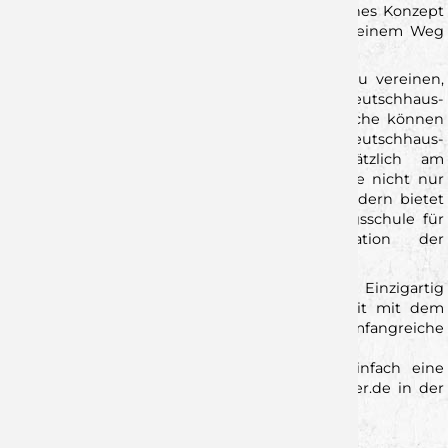
berücksichtigt, umfasst unser leistungssportliches Konzept
bestmögliche Voraussetzungen, um dich auf deinem Weg
zum Handballer im Herrenbereich zu begleiten.
Um Leistungssport und Schule bestmöglich zu vereinen,
kooperieren wir beispielsweise mit dem Deutschhaus-
Gymnasium-Würzburg. Zweimal unter der Woche können
unsere Sportler (8.-10. Klasse), die das Deutschhaus-
Gymnasium in Würzburg besuchen, zusätzlich am
Vormittag trainieren. Hierbei schafft die Schule nicht nur
Zeiträume und Freiräume für die Sportler, sondern bietet
auch Nachführunterricht, eine Offene Ganztagsschule für
Sportler und eine gezielte Koordination der
Leistungserhebungen.
Du wohnst nicht in der Region? Kein Problem! Einzigartig
in Bayern ist nämlich unsere Zusammenarbeit mit dem
Matthias-Grünewald-Internat, welches eine umfangreiche
Rundumbetreuung für Sportler anbietet.
Neugierig geworden? Dann schreibe uns einfach eine
kurze Mail an Bastian.krenz@rimparerhandballer.de in der
du dich vorstellst!
Zurück zur Newsübersicht