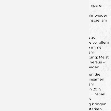
Die Ausgangslage ist dabei klar: Gewinnen die Rimparer
das Spiel gegen den TSV Herrsching in der
Dreifachturnhalle Rimpar, spielen sie nächstes Jahr wieder
in der Regionalliga. Durch einen 34:29 Sieg im Hinspiel am
Ammersee haben sich die Jungwölfe diese gute
Ausgangslage erarbeitet.
Diese gilt es nun in Rimpar vor den eigenen Fans zu
verteidigen: Mit dem TSV Herrsching kommt eine vor allem
offensiv starke Mannschaft in das Wolfsrevier, die immer
wieder kreative Lösungen im Angriff findet. Zudem
bestechen die Gäste durch ihre Mannschaftsleistung: Meist
sticht kein einzelner Spieler in Sachen Torgefahr heraus –
viele Spieler sind in der Lage, ein Spiel zu entscheiden.
Dasselbe trifft auch auf die Jungwölfe zu: So haben die
Rimparer im Hinspiel vor allem durch den gemeinsamen
Kampf in Angriff und Abwehr das Spiel nach einem
anfänglichen 3:6 gedreht – und ab dem Stand von 20:19
endgültig das Ruder übernommen. Wie auch im Hinspiel
werden Kampf und Mannschaftsleistung auch im
anstehenden Rückspiel wieder die Entscheidung bringen.
Und dafür brauchen wir Euch alle! Mit einer lautstarken