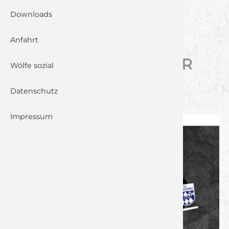
HERRSCHING
Downloads
Anfahrt
KRÖNENDER
SAISONABSCHLUSS: DER
Wölfe sozial
KAMPF UM DIE
Datenschutz
REGIONALLIGA
Impressum