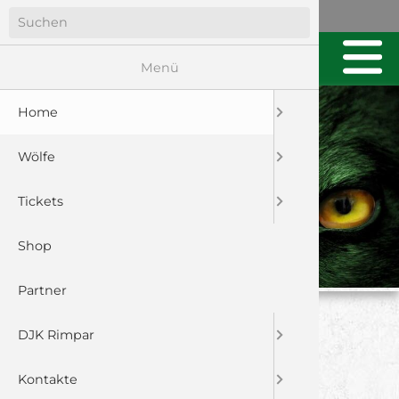
Menü
Home
Wölfe
Tickets
Shop
Partner
U23: VORBERICHT
DJK Rimpar
RELEGATION TSV
Kontakte