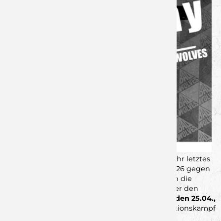
Knapp zwei Jahre ist es her, dass die Jungwölfe ihr letztes
Regionalliga-Spiel bestritten haben: Mit dem 26:26 gegen
die TG Landshut am 11.05.2024 war der Abstieg in die
Oberliga Nord besiegelt. Nun haben die Rimparer den
Wiederaufstieg vor Augen: An diesem Samstag,
den
25.04.,
um 19:00 Uhr,
tragen die Jungwölfe den Relegationskampf
vor heimischer Kulisse aus.