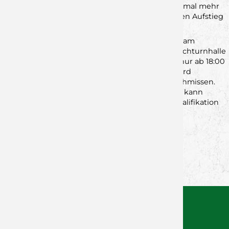
und euphorischen Kulisse werden die Jungs einmal mehr
das Momentum entfesseln können, das es für den Aufstieg
in die Regionalliga braucht.
Darum kommt vorbei und feuert die Jungwölfe am
Samstag,
den
25.04., um 19:00 Uhr
, in der Dreifachturnhalle
Rimpar an. Als Rahmenprogramm gibt es nicht nur ab 18:00
Uhr Bratwürste und Barbetrieb – ab 21:00 Uhr wird
zusätzlich zur Bar auch noch das DJ-Pult angeschmissen.
Wer noch nicht genug vom Handball bekommt, kann
zudem ab 10:00 Uhr morgens die U17 bei der Qualifikation
für die Jugendbundesliga anfeuern.
Zurück zur Newsübersicht
Facebook
Twitter
Xing
WhatsApp