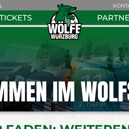
Navigation
L
KONT
überspring
Navigation
TICKETS
PARTN
überspringe
Search