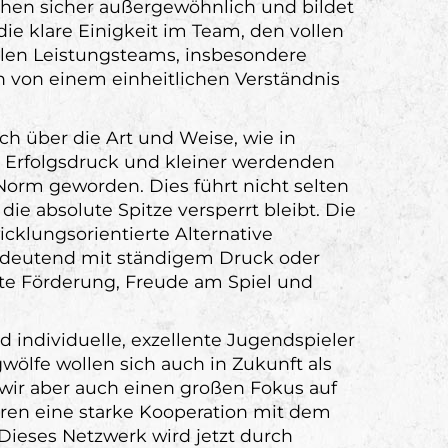
rgehen sicher außergewöhnlich und bildet
ie klare Einigkeit im Team, den vollen
len Leistungsteams, insbesondere
en von einem einheitlichen Verständnis
ch über die Art und Weise, wie in
 Erfolgsdruck und kleiner werdenden
 Norm geworden. Dies führt nicht selten
ie absolute Spitze versperrt bleibt. Die
cklungsorientierte Alternative
bedeutend mit ständigem Druck oder
rte Förderung, Freude am Spiel und
ld individuelle, exzellente Jugendspieler
gwölfe wollen sich auch in Zukunft als
 wir aber auch einen großen Fokus auf
hren eine starke Kooperation mit dem
eses Netzwerk wird jetzt durch