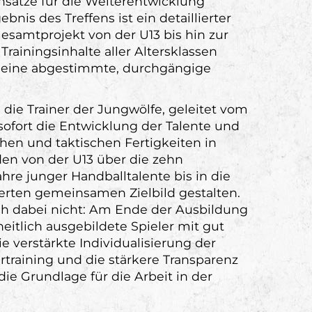
sätze für die Weiterentwicklung
ebnis des Treffens ist ein detaillierter
esamtprojekt von der U13 bis hin zur
 Trainingsinhalte aller Altersklassen
r eine abgestimmte, durchgängige
 die Trainer der Jungwölfe, geleitet vom
ofort die Entwicklung der Talente und
chen und taktischen Fertigkeiten in
den von der U13 über die zehn
hre junger Handballtalente bis in die
erten gemeinsamen Zielbild gestalten.
ich dabei nicht: Am Ende der Ausbildung
eitlich ausgebildete Spieler mit gut
e verstärkte Individualisierung der
rtraining und die stärkere Transparenz
die Grundlage für die Arbeit in der