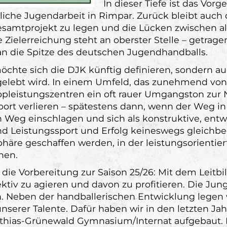
In dieser Tiefe ist das Vo
liche Jugendarbeit in Rimpar. Zurück bleibt auch d
samtprojekt zu legen und die Lücken zwischen al
 Zielerreichung steht an oberster Stelle – getrag
 die Spitze des deutschen Jugendhandballs.
öchte sich die DJK künftig definieren, sondern au
gelebt wird. In einem Umfeld, das zunehmend von
n Topleistungszentren ein oft rauer Umgangston zur
rt verlieren – spätestens dann, wenn der Weg in d
Weg einschlagen und sich als konstruktive, entwi
sind Leistungssport und Erfolg keineswegs gleich
häre geschaffen werden, in der leistungsorientie
hen.
 die Vorbereitung zur Saison 25/26: Mit dem Leitbi
ektiv zu agieren und davon zu profitieren. Die Jun
en. Neben der handballerischen Entwicklung legen
nserer Talente. Dafür haben wir in den letzten Ja
as-Grünewald Gymnasium/Internat aufgebaut. Di