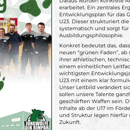
Daraus wurden konkrete An
erarbeitet. Ein zentrales Erg
Entwicklungsplan für das G
U23. Dieser strukturiert die
systematisch und sorgt fü
Ausbildungsphilosophie.
Konkret bedeutet das, dass
neuen “grünen Faden”, ab s
ihrer athletischen, technis
einem einheitlichen Leitfa
wichtigsten Entwicklungsja
U23 mit einem klar formuli
Unser Leitbild verändert s
sollen unsere Talente ganzh
geschärften Waffen sein. Di
Inhalte ab der U17 im Förde
und Struktur legen hierfür 
Zukunft.