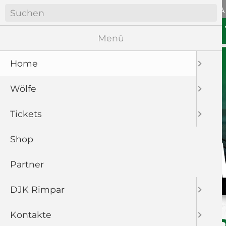
Navigation
ANFAHRT
WÖLFE SOZIA
überspringen
Navigation
HOME
WÖLFE
überspringen
Menü
Home
Wölfe
Tickets
Shop
Partner
DJK Rimpar
Kontakte