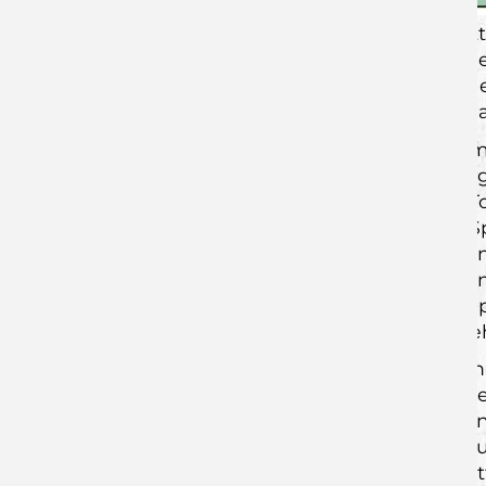
die Grundlage für eine überdurchschnitt
Fokus auf die gemeinsame Arbeit am Ge
inhaltlich, zu schließen. Die gemeinsame
und Engagement auf dem Weg zurück an
Doch nicht nur über sportliche Inhalte m
Rimpar Leistungssport verstanden und 
Spitzenfeldern geprägt ist, ist in viele
dazu, dass junge Talente den Spaß am Spo
DJK möchte hier bewusst einen anderen 
positionieren. Denn aus unserer Sicht 
Unnahbarkeit. Vielmehr soll eine Atmosp
gegenseitiger Respekt Hand in Hand ge
Auf dieser Basis starten die Jungwölfe in
auszubilden, die aber fähig sind, im Koll
starkes Kollektiv bzw. Rudel präsentier
schulische und berufliche Entwicklung u
Deutschhaus-Gymnasium und dem Matthi