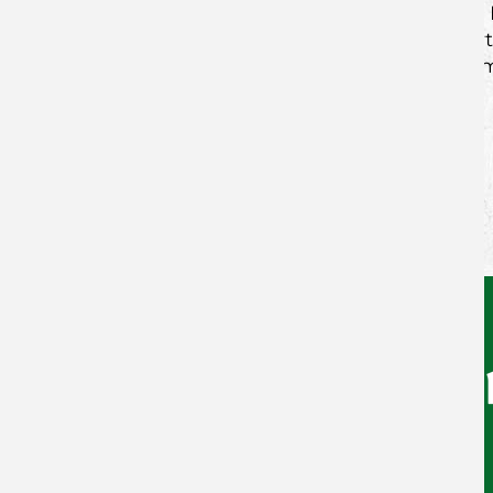
weitere Schulkooperationen ausgebaut. D
familiär geprägten, aber leitbildorientie
Persönlichkeiten entwickeln, nicht nur 
Ausbildung.
Zurück zur Newsübersicht
Facebook
Twitter
Xing
WhatsApp