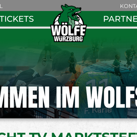
Navigation
L
KONT
überspring
Navigation
TICKETS
PARTN
überspringe
Search