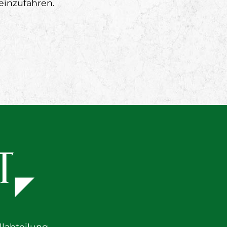
einzufahren.
labteilung