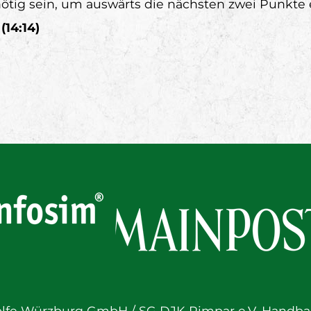
nötig sein, um auswärts die nächsten zwei Punkte 
(14:14)
lfe Würzburg GmbH / SG DJK Rimpar e.V. Handbal