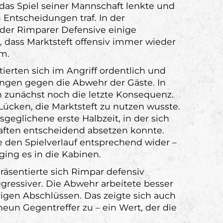
 das Spiel seiner Mannschaft lenkte und
 Entscheidungen traf. In der
 der Rimparer Defensive einige
 dass Marktsteft offensiv immer wieder
m.
ierten sich im Angriff ordentlich und
ngen gegen die Abwehr der Gäste. In
h zunächst noch die letzte Konsequenz.
ücken, die Marktsteft zu nutzen wusste.
sgeglichene erste Halbzeit, in der sich
ften entscheidend absetzen konnte.
e den Spielverlauf entsprechend wider –
ing es in die Kabinen.
äsentierte sich Rimpar defensiv
ressiver. Die Abwehr arbeitete besser
igen Abschlüssen. Das zeigte sich auch
neun Gegentreffer zu – ein Wert, der die