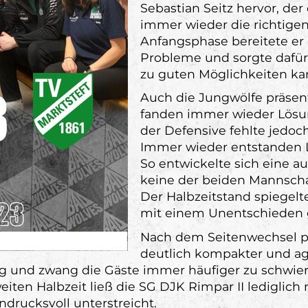
Sebastian Seitz hervor, der
immer wieder die richtigen
Anfangsphase bereitete er
Probleme und sorgte dafür,
zu guten Möglichkeiten ka
Auch die Jungwölfe präsent
fanden immer wieder Lösu
der Defensive fehlte jedoc
Immer wieder entstanden L
So entwickelte sich eine au
keine der beiden Mannscha
Der Halbzeitstand spiegelt
mit einem Unentschieden g
Nach dem Seitenwechsel pr
deutlich kompakter und agg
g und zwang die Gäste immer häufiger zu schwier
eiten Halbzeit ließ die SG DJK Rimpar II lediglich 
ndrucksvoll unterstreicht.