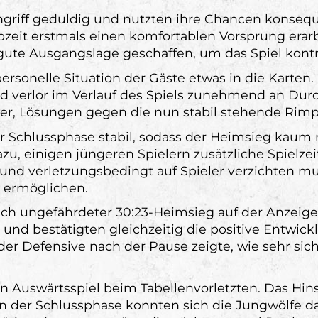
griff geduldig und nutzten ihre Chancen konsequen
bzeit erstmals einen komfortablen Vorsprung erar
 gute Ausgangslage geschaffen, um das Spiel kontro
ersonelle Situation der Gäste etwas in die Karten.
verlor im Verlauf des Spiels zunehmend an Durchs
wer, Lösungen gegen die nun stabil stehende Rimp
r Schlussphase stabil, sodass der Heimsieg kaum 
zu, einigen jüngeren Spielern zusätzliche Spielze
nd verletzungsbedingt auf Spieler verzichten mus
 ermöglichen.
ich ungefährdeter 30:23-Heimsieg auf der Anzeige
e und bestätigten gleichzeitig die positive Entw
 der Defensive nach der Pause zeigte, wie sehr sic
swärtsspiel beim Tabellenvorletzten. Das Hinspi
in der Schlussphase konnten sich die Jungwölfe d