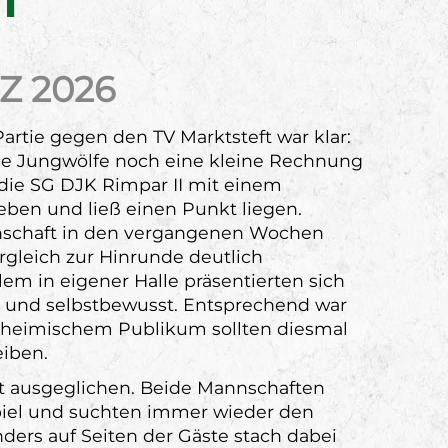
T
Z 2026
artie gegen den TV Marktsteft war klar:
ie Jungwölfe noch eine kleine Rechnung
die SG DJK Rimpar II mit einem
ben und ließ einen Punkt liegen.
nnschaft in den vergangenen Wochen
ergleich zur Hinrunde deutlich
llem in eigener Halle präsentierten sich
il und selbstbewusst. Entsprechend war
Vor heimischem Publikum sollten diesmal
eiben.
t ausgeglichen. Beide Mannschaften
spiel und suchten immer wieder den
ders auf Seiten der Gäste stach dabei