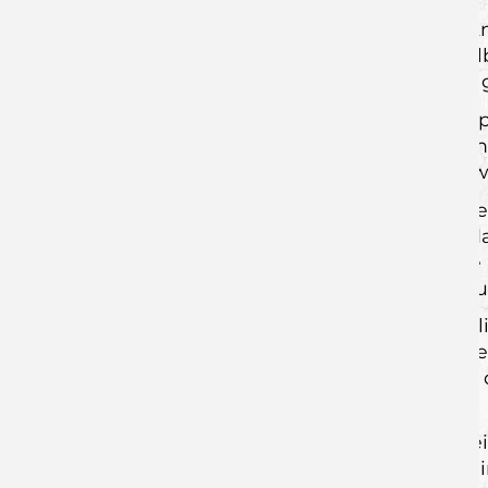
Gleichzeitig blieben die Jungwölfe im An
absetzen und sich Mitte der zweiten Hal
Differenz hatten sich die Rimparer eine
Dabei spielte den Gastgebern auch die p
Stammspieler im Rückraum antreten und 
zweiten Halbzeit fiel es den Gästen sch
Der Vorsprung der Jungwölfe blieb in de
Situation nutzte das Trainerteam auch da
mit komplettem Kader antreten konnte u
Nachwuchs wertvolle Einsatzminuten zu
Am Ende stand ein verdienter und letztl
einmal mehr ihre Stärke in eigener Hall
allem der deutliche Leistungsanstieg in
weiterentwickelt hat.
Am kommenden Wochenende wartet ein Au
es das Endergebnis vermuten ließ. Erst 