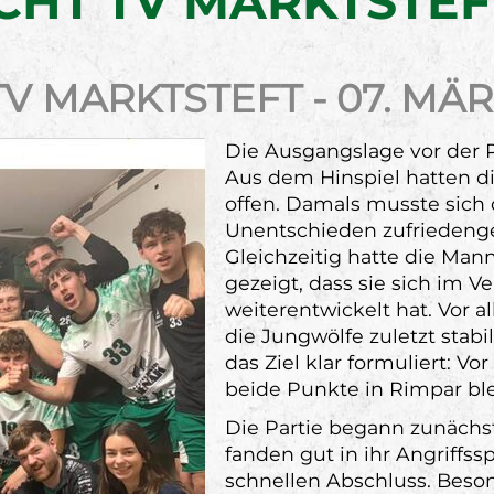
ICHT TV MARKTSTEF
 TV MARKTSTEFT - 07. MÄR
Die Ausgangslage vor der P
Aus dem Hinspiel hatten d
offen. Damals musste sich 
Unentschieden zufriedenge
Gleichzeitig hatte die Ma
gezeigt, dass sie sich im V
weiterentwickelt hat. Vor a
die Jungwölfe zuletzt stab
das Ziel klar formuliert: 
beide Punkte in Rimpar bl
Die Partie begann zunächs
fanden gut in ihr Angriffs
schnellen Abschluss. Beson