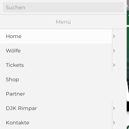
Navigation
ANFAHRT
WÖLFE SOZIA
überspringen
Navigation
HOME
WÖLFE
überspringen
Menü
Home
Wölfe
Tickets
Shop
Partner
DJK Rimpar
Kontakte