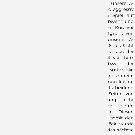
ausgleichen wollte. Zu Beginn des Spiels kam unsere A-
Jugend sehr gut in die Partie und trat mutig und aggressiv
in der Abwehr auf. Es entwickelte sich ein Spiel auf
Augenhöhe. Friesenheim stand stabil in der Abwehr und
konnte so immer wieder schnelle Akzente setzen. Kurz vor
der Halbzeit konnte sich Friesenheim dann aufgrund von
zu vielen Unkonzentriertheiten auf Seiten unserer A-
Jugend leicht absetzen, und so ging es mit 18:16 aus Sicht
des Heimteams in die Kabine. Dieses kam gut aus der
Halbzeitpause und erhöhte den Vorsprung auf vier Tore.
Doch der Kampfgeist und Wille in der Abwehr der
Rimparer A -Jugend zeigte sich immer mehr, sodass die
Crunch time mit nur einem Tor Vorsprung für Friesenheim
eingeleutet wurde. Auf beiden Seiten wurden nun leichte
Fehler gemacht, sodass sich kein Team entscheidend
absetzen konnte. Durch starke Paraden auf Seiten von
Rimpar konnte Friesenheim den Vorsprung nicht
ausbauen. Beim Stand von 33:32 gab es in den letzten
Sekunden einen Siebenmeter für Rimpar. Diesen
verwandelte Milan Kütt(10) eiskalt und sicherte somit den
verdienten Punkt. Mit diesem Punkt im Gepäck wurde
dann die Heimreise angetreten bevor am 19.01. das nächste