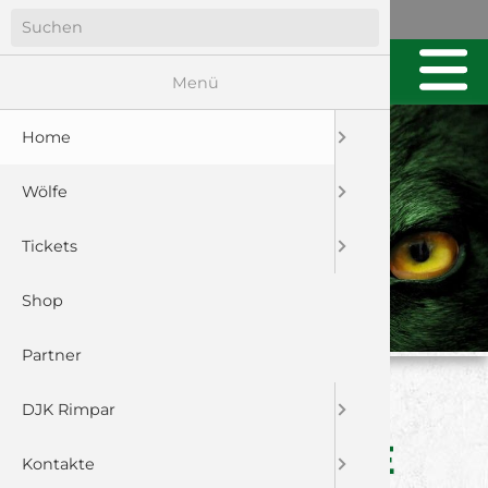
Menü
Home
Wölfe
Tickets
Shop
Partner
PUNKTGEWINN IN
DJK Rimpar
LETZTER SEKUNDE
Kontakte