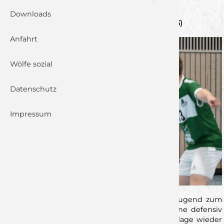
Downloads
HLZ Friesenheim-Hochdorf vs. DJK Rimpar (33:33)
Anfahrt
Wölfe sozial
Datenschutz
Impressum
Beim 13. Spieltag führte der Weg unserer A -Jugend zum
Liga zweiten aus Friesenheim. Dort wartete eine defensiv
starke Mannschaft , die die Hinrunden -Niederlage wieder