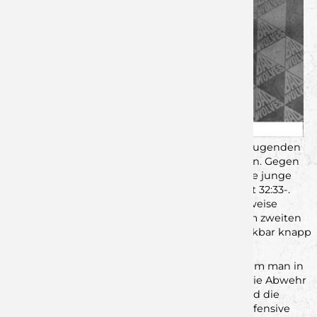
Die Jungwölfe U23 mussten nach zuletzt überzeugenden
Auftritten erstmals einen Rückschlag hinnehmen. Gegen
die erfahrene HSG Lauf/Heroldsberg unterlag die junge
Rimparer Mannschaft in eigener Halle knapp mit 32:33-.
Nach einer starken ersten Halbzeit und phasenweise
dominanten Vorstellung ließen die Jungwölfe im zweiten
Durchgang nach und musste sich am Ende denkbar knapp
geschlagen geben.
Zu Beginn der Partie zeigten die Rimparer, warum man in
den letzten Wochen so stabil aufgetreten war. Die Abwehr
arbeitete aggressiv, verschob gut, und vorne fand die
Mannschaft regelmäßig Lösungen gegen die defensive