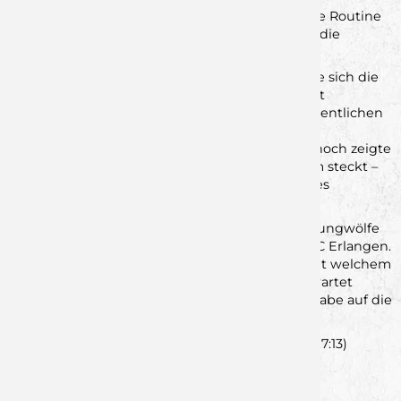
Lauf/Heroldsberg blieb nervenstark, spielte seine Routine
aus und traf in den entscheidenden Momenten die
richtigen Entscheidungen.
Am Ende stand eine bittere 32:33-Niederlage, die sich die
Jungwölfe im zweiten Durchgang letztlich selbst
zuzuschreiben hatten. Trotz einer insgesamt ordentlichen
Leistung fehlte es in der zweiten Halbzeit an
Durchschlagskraft und Effizienz im Angriff. Dennoch zeigte
das junge Team erneut, welches Potenzial in ihm steckt –
auf diese Leistung lässt sich trotz des Ergebnisses
aufbauen.
Am kommenden Wochenende geht es für die Jungwölfe
am Sonntag gegen die dritte Mannschaft des HC Erlangen.
Dabei lässt sich im Vorfeld kaum einschätzen, mit welchem
Kader Erlangen antreten wird – entsprechend wartet
erneut eine schwere und unberechenbare Aufgabe auf die
Rimparer U23
.
SG DJK Rimpar II – HSG
Lauf
/
Heroldsberg
32:33 (17:13)
Zurück zur Newsübersicht