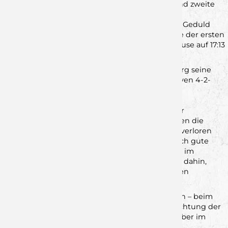
Formation der Gäste. Vor allem über die erste und zweite
Welle kam man zu schnellen Toren, und auch im
Positionsangriff überzeugten die Jungwölfe mit Geduld
und klaren Aktionen. So erspielte man sich Mitte der ersten
Halbzeit einen kleinen Vorsprung, der bis zur Pause auf 17:13
anwuchs.
Nach dem Seitenwechsel stellte Lauf/Heroldsberg seine
Abwehr um und agierte fortan mit einer offensiven 4-2-
Formation beziehungsweise einer doppelten
Manndeckung gegen die zentralen Rimparer
Rückraumspieler. Damit kam die junge Rimparer
Mannschaft nur schwer zurecht. Im Angriff fanden die
Jungwölfe zunehmend weniger Lösungen und verloren
etwas die spielerische Linie. Wenn sich dann doch gute
Chancen boten, fehlte oft die letzte Konsequenz im
Abschluss. So schmolz der Vorsprung Tor um Tor dahin,
während die erfahrenen Gäste ihre Möglichkeiten
konsequent nutzten.
Ab etwa der 45. Minute war die Partie völlig offen – beim
Stand von 27:27 kippte das Spiel endgültig in Richtung der
HSG. Rimpar kämpfte zwar weiter, konnte sich aber im
Angriff nicht mehr entscheidend durchsetzen.