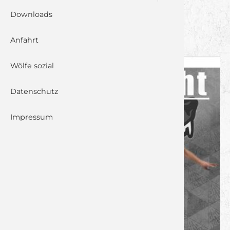
Downloads
SG DJK RIMPAR II – HSG
LAUF/HEROLDSBERG
Anfahrt
Wölfe sozial
Datenschutz
Impressum