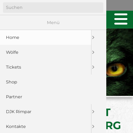
Menü
Home
Wölfe
Tickets
Shop
Partner
U23: NACHBERICHT
DJK Rimpar
LAUF-HEROLDSBERG
Kontakte