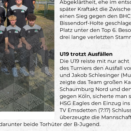
Abgeklärtheit, ehe im ent
später Kraftakt die Zwische
einen Sieg gegen den BHC,
Bissendorf-Holte geschla
Platz unter den Top 6. Bes
drei lange verletzten Stam
U19 trotzt Ausfällen
Die U19 reiste mit nur ach
des Turniers den Ausfall v
und Jakob Schlesinger (Mu
zeigte das Team großen K
Schaumburg Nord und den 
gegen Köln, sicherte man s
HSG Eagles den Einzug ins 
TV Emsdetten (7:17) Schluss
überzeugte die Mannschaft 
 darunter beide Torhüter der B-Jugend.