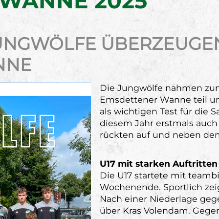
WANNE 2025
JUNGWÖLFE ÜBERZEUGEN
NNE
Die Jungwölfe nahmen zum 
Emsdettener Wanne teil und
als wichtigen Test für die 
diesem Jahr erstmals auch 
rückten auf und neben de
U17 mit starken Auftritten
Die U17 startete mit teamb
Wochenende. Sportlich zeig
Nach einer Niederlage gege
über Kras Volendam. Gegen 