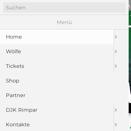
Navigation
ANFAHRT
WÖLFE SOZIA
überspringen
Navigation
HOME
WÖLFE
überspringen
Menü
Home
Wölfe
Tickets
Shop
Partner
DJK Rimpar
Kontakte