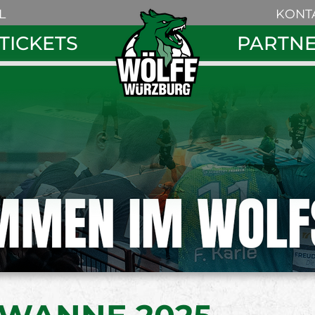
Navigation
L
KONT
überspring
Navigation
TICKETS
PARTN
überspringe
Search