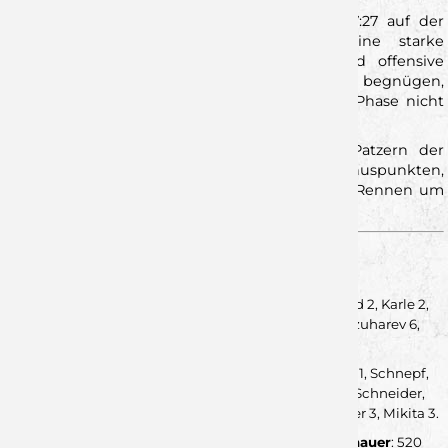
So stand am Ende ein leistungsgerechtes 27:27 auf der
Anzeigetafel. Die Wölfe zeigten Moral, eine starke
Defensivleistung im zweiten Durchgang und offensive
Qualität – mussten sich jedoch mit einem Punkt begnügen,
weil sie ihre Chancen in der entscheidenden Phase nicht
konsequent genug nutzten.
Trotzdem bleibt der Zähler wichtig: Dank Patzern der
Konkurrenz, übernehmen die Wölfe, nach Minuspunkten,
den zweiten Tabellenplatz und bleiben voll im Rennen um
die Aufstiegsrunde!
STATISTIK ZUM SPIEL
Wölfe:
Klein, Bogojevic – Krenz, Schömig, Reidegeld 2, Karle 2,
Joel Mauch 1, Kaufmann 1, Bauder 7/2, Längst 2, Szuharev 6,
Reitemann 1, Franke 3, Merk 2.
Pforzheim:
Studentkowski, Luckert – Horchheimer 1, Schnepf,
Bröhl, Sruk 1, Jona Mauch 1, Bleh 1, Broschwitz 7/2, Schneider,
Schmitt, Emanuel 3, Boschmann 1, Mariani 5, Meißner 3, Mikita 3.
Zeitstrafen:
3:3
Rot:
-
Siebenmeter
: 2/2 - 2/2
Zuschauer
: 520