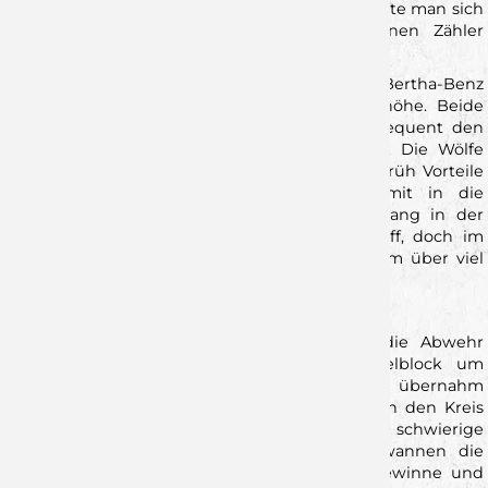
mehr möglich gewesen wäre – gleichzeitig durfte man sich
glücklich schätzen, am Ende zumindest einen Zähler
gesichert zu haben.
Von Beginn an entwickelte sich in der Bertha-Benz
Sporthalle in
Pforzheim
ein Spiel auf Augenhöhe. Beide
Teams agierten mit viel Tempo, suchten konsequent den
Weg in die Tiefe und schenkten sich nichts. Die Wölfe
erwischten einen guten Start, erspielten sich früh Vorteile
und nahmen eine knappe 16:15-Führung mit in die
Halbzeitpause. Zwar fehlte im ersten Durchgang in der
Defensive phasenweise noch der letzte Zugriff, doch im
Angriff wurden Lösungen gefunden – vor allem über viel
Dynamik aus dem Rückraum.
Starker Mittelblock sorgt für Stabilität
Nach dem Seitenwechsel präsentierte sich die Abwehr
deutlich verbessert. Insbesondere der Mittelblock um
Alexander Merk und Michel Reitemann übernahm
Verantwortung, arbeitete kompromisslos gegen den Kreis
und stellte die Gastgeber immer wieder vor schwierige
Aufgaben. Mit zunehmender Spieldauer gewannen die
Wölfe dadurch an Kontrolle, erzwangen Ballgewinne und