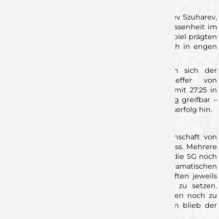
kamen zu klareren Abschlusssituationen.
Im Angriff waren es vor allem Luis Franke und Lev Szuharev,
die Akzente setzten. Mit Zug zum Tor, Entschlossenheit im
Eins-gegen-eins und Übersicht im Zusammenspiel prägten
sie das Offensivspiel und hielten ihr Team auch in engen
Phasen auf Kurs.
Knapp fünf Minuten vor dem Ende schien sich der
Aufwand auszuzahlen: Nach einem Treffer von
Rechtsaußen Jona Reidegeld lagen die Wölfe mit 27:25 in
Führung. Die Partie war intensiv, die Spannung greifbar –
alles deutete nun auf einen möglichen Auswärtserfolg hin.
Dramatische Schlussphase
Doch in den letzten Minuten fehlte der Mannschaft von
Heiko Karrer die letzte Konsequenz im Abschluss. Mehrere
gute Möglichkeiten blieben ungenutzt, sodass die SG noch
einmal ausgleichen konnte. In der dramatischen
Schlussphase bot sich dann beiden Mannschaften jeweils
die Gelegenheit, den entscheidenden Treffer zu setzen.
Sowohl die Wölfe als auch die Gastgeber kamen noch zu
einer finalen Chance – doch auf beiden Seiten blieb der
mögliche Siegtreffer aus.