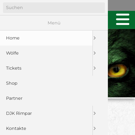
Menü
Home
Wölfe
Tickets
Shop
Partner
WÖLFE NEHMEN
DJK Rimpar
PUNKT AUS
Kontakte