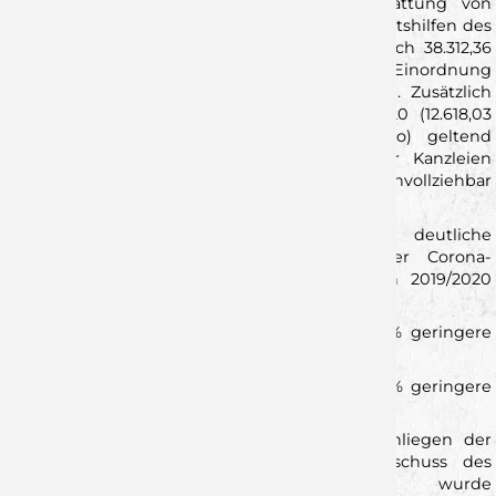
Konkret erwarten die Wölfe eine Rückerstattung von
84.301,25 Euro aus bewilligten Corona-Wirtschaftshilfen des
Freistaats Bayern. Darüber hinaus befinden sich 38.312,36
Euro in der Prüfung. Streitpunkt ist hierbei die Einordnung
der Hallenmiete als fixe oder variable Kosten. Zusätzlich
wurden Rückforderungen aus November 2020 (12.618,03
Euro) sowie Dezember 2020 (21.766,77 Euro) geltend
gemacht, die aus Sicht der Wölfe und der Kanzleien
Steinbock&Partner und Götz&Partner nicht nachvollziehbar
sind.
Die wirtschaftliche Belastung wird durch deutliche
Zuschauer- und Erlösrückgänge infolge der Corona-
Pandemie verstärkt. Im Vergleich zur Saison 2019/2020
verzeichneten die Wölfe folgende Einbußen:
Saison 2021/22:
62 % weniger Zuschauer, 51 % geringere
Erlöse
Saison 2022/23:
60 % weniger Zuschauer, 33 % geringere
Erlöse
Geschäftsführer Roland Sauer brachte das Anliegen der
Wölfe im Juni 2025 vor den Petitionsausschuss des
Bayerischen Landtags. Der Antrag wurde