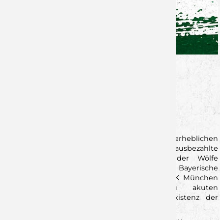
PRESSEMITTEILUNG
--
Zur Pressekonferenz auf Youtube
--
Die Wölfe Würzburg stehen vor erheblichen
wirtschaftlichen Herausforderungen. Nicht ausbezahlte
Corona-Wirtschaftshilfen sowie aus Sicht der Wölfe
unbegründete Rückforderungen durch das Bayerische
Staatsministerium für Wirtschaft sowie die IHK München
und Oberbayern führen aktuell zu akuten
Liquiditätsproblemen und gefährden die Existenz der
Wölfe Würzburg GmbH.