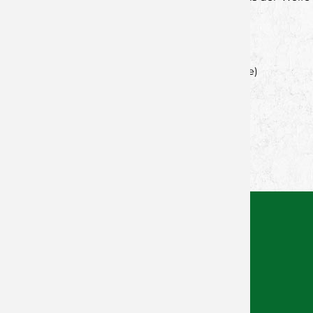
Würzburg zu werden.
--
Für Rückfragen:
Tim Wunderling (tim.wunderling@wolfsrevier.de)
Pressesprecher Wölfe Würzburg
Zurück zur Newsübersicht
Facebook
Twitter
Xing
WhatsApp