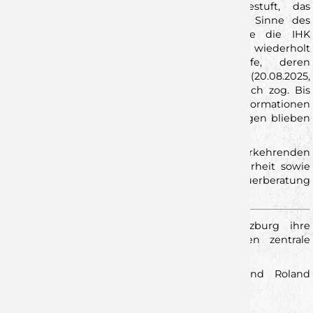
parteiübergreifend als gerechtfertigt eingestuft, das
Wirtschaftsministerium um eine Prüfung im Sinne des
Antragstellers gebeten. Folgedessen richtete die IHK
München und Oberbayern ab dem 01. Juli 2025 wiederholt
umfangreiche Rückfragen an die Wölfe, deren
Beantwortung jeweils neue Nachfragen (20.08.2025,
10.09.2025, 02.10.2025 sowie 29.10.2025) nach sich zog. Bis
heute liegen den Wölfen keine konkreten Informationen
zum aktuellen Bearbeitungsstand vor. Nachfragen blieben
unbeantwortet.
Der aktuelle Zustand führt zu wiederkehrenden
Liquiditätsengpässen, fehlender Planungssicherheit sowie
zusätzlichen Kosten durch Rechts- und Steuerberatung
und erhöhten Personalaufwand.
Unabhängig davon stellen die Wölfe Würzburg ihre
Organisation zukunftsfähig auf und besetzen zentrale
Verantwortungsbereiche neu:
Geschäftsführung:
Johannes Sendelbach und Roland
Sauer
Geschäftsstelle (Querschnittsamt):
Kristin Graf