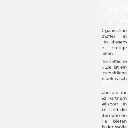
Marketing:
Lukas Schmitt
Spieltagsmanagement:
Tim Wunderling
Vertrieb:
Matthias Reinhard und Andreas Jahn
Zusätzlich wird ein Bereich Projekte und Organisation
geschaffen, welcher von Raimund Schäffer in
ehrenamtlicher Funktion verantwortet wird. In diesem
Bereich arbeitet ein Team um die stetige
Weiterentwicklung der Organisation sicher zu stellen.
Mit dieser Struktur wollen die Wölfe das wirtschaftliche
Fortbestehen des Clubs ligaunabhängig sichern. Ziel ist ein
gesundes, organisches Wachstum, um die wirtschaftliche
Leistungsfähigkeit zu steigern und den Etat perspektivisch
auf ein solides Zweitliga-Niveau zu entwickeln.
Vor den Wölfen Würzburg liegt eine große Aufgabe, die nur
gemeinsam mit regionaler Wirtschaft, Fans und Partnern
gelingen kann. Um professionellen Handballsport in
Würzburg und Umgebung langfristig zu sichern, sind die
Wölfe auf die Unterstützung lokaler Unternehmen
angewiesen. Attraktive Partnerschaftsmodelle bieten
aktuell die Möglichkeit, Teil des nächsten Kapitels der Wölfe