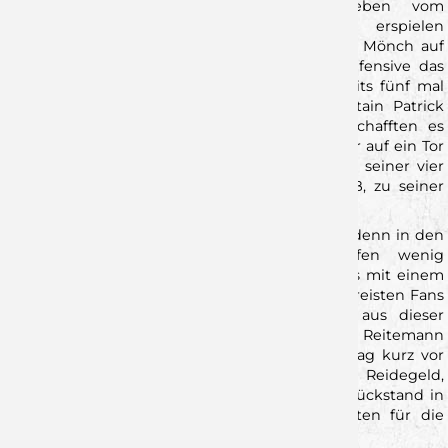
effektiver gestalteten und sich angetrieben vom
heimischen Publikum ein kleines Polster erspielen
konnten. 3:1 (5.) Vor allem der sehr agile Louis Mönch auf
der Spielmacherposition machte der Wölfe-Defensive das
Leben schwer und war nach 12 Minuten bereits fünf mal
erfolgreich. 8:5 (12.) Doch die Jungs um Captain Patrick
Schmidt liesen sich nicht abschütteln und schafften es
nach einer Zeitstrafe gegen die Hunters, wieder auf ein Tor
zur verkürzen. Dominik Schömig erzielte einen seiner vier
Treffer und zwang Oliver Heß, Trainer der TSB, zu seiner
ersten Auszeit. 12:11 (21.)
Und anscheinend fand er die richtigen Worte, denn in den
kommenden Minuten lief bei den Wölfen wenig
zusammen und seine Mannschaft bestrafte das mit einem
4:1-Lauf. 16:12 (26.) Angetrieben von ca. 80 mitgereisten Fans
kämpften sich das Wolfsrudel aber zurück aus dieser
Schwächephase. Tyler Grömling und Michel Reitemann
eröffneten die Aufholjagd und ein Doppelschlag kurz vor
der Pause, durch Florian Schmidt und Jona Reidegeld,
sorgten dafür dass man mit "nur" zwei Toren Rückstand in
die Halbzeit ging und somit alle Möglichkeiten für die
zweiten 30 Minuten offen lies. 18:16 (Halbzeit)