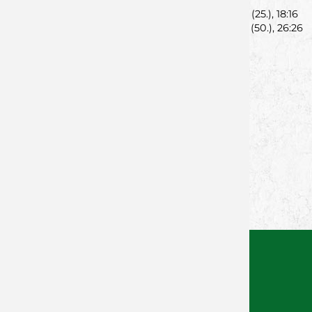
Spielfilm:
2:1(5.), 5:3 (10.), 9:7 (15.), 12:10 (20.), 14:12 (25.), 18:16
(Halbzeit), 20:19 (35.), 21:23 (40.), 23:24 (45.), 25:25 (50.), 26:26
(55.), 29:30 (Endstand)
--
von Lukas Schmitt - 16.12.2024
Zurück zur Newsübersicht
Facebook
Twitter
Xing
WhatsApp