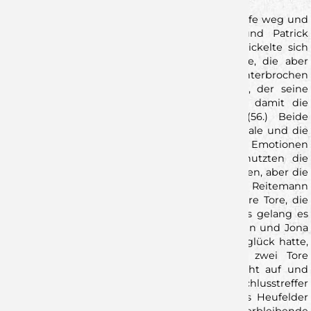
Doch auch diesen Rückschlag steckten die Wölfe weg und
fanden durch Treffer von Oliver Nielsen und Patrick
Schmidt wieder zurück in die Partie! Es entwickelte sich
nun eine hitzige Partie auf Messers Schneide, die aber
zunächst durch eine Auszeit der Gastgeber unterbrochen
wurde. Anschließend war es Florian Schmidt, der seine
Mannschaft wieder in Führung brachte und damit die
spannende Schlussphase einläutete 26:27 (56.) Beide
Mannschaften legten nun alles in die Waagschale und die
Schiedsrichter versuchten mit Zeitstrafen die Emotionen
einzufangen. Den Platz auf dem Spielfeld nutzten die
Horkheimer aus um immer wieder auszugleichen, aber die
Wölfe waren gedankenschnell und Michel Reitemann
konnte immer wieder, mit dem Wurf aufs leere Tore, die
Führung zurückholen. Eine Minute vor Schluss gelang es
dann der Wölfe-Defensive den Ball zu gewinnen und Jona
Reidegeld, der an diesem Tag nur wenig Wurfglück hatte,
konnte per Gegenstoß den Vorsprung auf zwei Tore
erhöhen. Doch die Gastgeber gaben sich nicht auf und
konnten 40 Sekunden vor Schluss den Anschlusstreffer
erzielen. Mit einer Auszeit versuchte Johannes Heufelder
nochmal Ruhe ins Spiel zu bringen, um die verbleibende