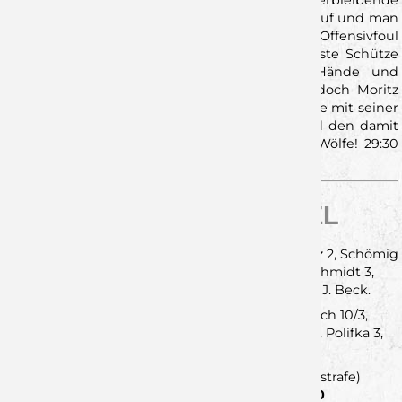
Zeit runterzuspielen. Doch der Plan ging nicht auf und man
bekam zehn Sekunden vor Schluss ein Offensivfoul
abgepfiffen. Louis Mönch, der mit 10 Toren beste Schütze
der Hausherren, bekam den Ball in die Hände und
versuchte mit einem Schlagwurf sein Glück, doch Moritz
Ebert kratzte den Ball von den Linie und sicherte mit seiner
19. Parade an diesem Tag, die zwei Punkte und den damit
verbundenen neunten Sieg in Folge, für die Wölfe! 29:30
(Endstand)
STATISTIK ZUM SPIEL
Würzburg:
Bogojevic, Brestovac, Ebert – J. Krenz 2, Schömig
4/1, Reidegeld 3, P. Schmidt 3, Bauder 3, F. Schmidt 3,
Reitemann 7, Nielsen 1, Grömling 2, Franke 1, J. Beck.
Heilbronn-Horkheim:
Malek, Kanters – Mönch 10/3,
Reichert, Soos, Grosser, Rebmann 6, Matusik 2, Polifka 3,
Agner, Bitz 4, Starz 3, Mack, Dück 1.
Zeitstrafen:
6:1
Rot:
Yannik Starz (57., 3. Zeitstrafe)
Siebenmeter:
3/3 – 1/1
Zuschauer: 420