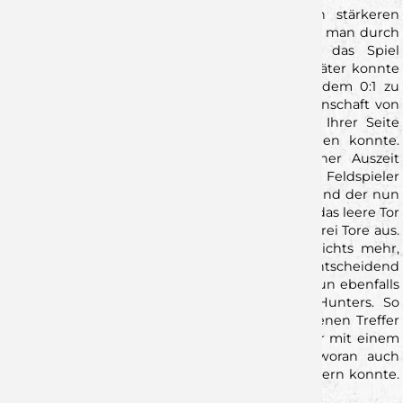
Der zweite Durchgang startete mit deutlich stärkeren
Wölfen. Innerhalb von nur drei Minuten konnte man durch
Treffer von Jonas Krenz und Tim Bauder das Spiel
ausgleichen und und weitere viere Minuten später konnte
erneut Tim Bauder die erste Führung, nach dem 0:1 zu
Beginn, erzielen. 20:21 (37.) Nun war es die Mannschaft von
Johannes Heufelder, die das Momentum auf Ihrer Seite
hatte und die Führung sogar weiter ausbauen konnte.
Zwar versuchte Oliver Heß nochmal mit einer Auszeit
dagegenzuwirken, aber der eingesetzte siebte Feldspieler
ging nach hinten los. Captain Patrick Schmidt und der nun
herausragend haltende Moritz Ebert, trafen bei das leere Tor
und bauten den Vorsprung ihrerer Farben auf drei Tore aus.
21:24 (40.) Den Gastgebern gelang nun fast nichts mehr,
aber die Wölfe verpassten es, sich vorentscheidend
abzusetzen. Immer wieder scheiterten sie am nun ebenfalls
stark parierenden Julian Malek, im Tor der Hunters. So
blieben die Wölfe fast zehn Minuten ohne eigenen Treffer
und mussten mit zuschauen, wie die Gastgeber mit einem
4:0-Lauf wieder die Führung übernahmen, woran auch
eine Auszeit von Johannes Heufelder nichts ändern konnte.
25:24 (48.)