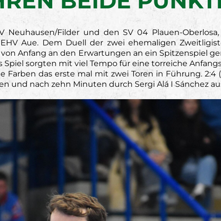
REN BEIDE PUNKT
 Neuhausen/Filder und den SV 04 Plauen-Oberlosa,
EHV Aue. Dem Duell der zwei ehemaligen Zweitligiste
on Anfang an den Erwartungen an ein Spitzenspiel ger
s Spiel sorgten mit viel Tempo für eine torreiche Anfan
ine Farben das erste mal mit zwei Toren in Führung. 2:4
und nach zehn Minuten durch Sergi Alá I Sánchez ausgl