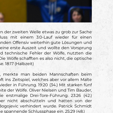
rn der zweiten Welle etwas zu grob zur Sache
luss mit einem 3:0-Lauf wieder für einen
 fanden Offensiv weiterhin gute Lösungen und
seine erste Auszeit und wollte den Vorsprung
nd technische Fehler der Wölfe, nutzten die
e Wölfe schafften es also nicht, die optische
 18:17 (Halbzeit)
en, merkte man beiden Mannschaften beim
 ins Zeitspiel, welches aber vor allem Malte
eder in Führung. 19:20 (34.) Mit starken fünf
te der Wölfe. Oliver Nielsen und Tim Bauder,
 erstmalige Drei-Tore-Führung. 23:26 (42.)
aber nicht abschütteln und hatten von der
Bogojevic verhindert wurde. Patrick Schmidt
ne spannende Schlussphase ein. 25:29 (48.)