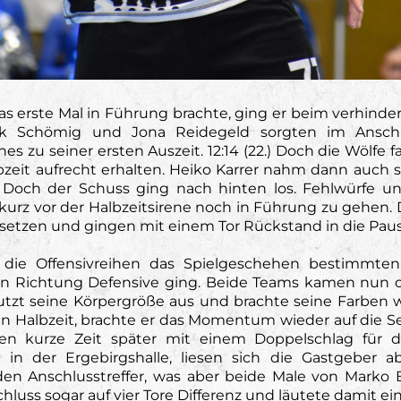
 erste Mal in Führung brachte, ging er beim verhinde
inik Schömig und Jona Reidegeld sorgten im Ansch
zu seiner ersten Auszeit. 12:14 (22.) Doch die Wölfe
zeit aufrecht erhalten. Heiko Karrer nahm dann auch 
8.) Doch der Schuss ging nach hinten los. Fehlwürfe u
kurz vor der Halbzeitsirene noch in Führung zu gehen. Di
etzen und gingen mit einem Tor Rückstand in die Pause.
die Offensivreihen das Spielgeschehen bestimmt
n Richtung Defensive ging. Beide Teams kamen nun oft
utzt seine Körpergröße aus und brachte seine Farben wi
n Halbzeit, brachte er das Momentum wieder auf die Sei
n kurze Zeit später mit einem Doppelschlag für die
in der Ergebirgshalle, liesen sich die Gastgeber 
en Anschlusstreffer, was aber beide Male von Marko 
luss sogar auf vier Tore Differenz und läutete damit ei