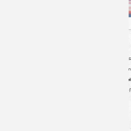
Würzburg:
Ebert, Bogojevic – Krenz, Schömig 8/3, R
Aue:
Lausch, Dudin – Pfeil 2, Petkov, Leun
Zei
Spielfilm:
2:4 (5.), 7:8 (10.), 9:10 
--
von Lukas Schmitt - 31.03.2025