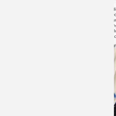
Nach einer Auszeit der Gastgeber, stellten 
der Wölfe nur bedingt zum Erfolg führte. D
gegnerischen Torhüter, weshalb der Vorsprung
Toren in der Crunchtime für die Entscheidun
Dach und Fach. 31:34 (59.) Krönender Absch
bereits für den EHV aufgelaufen ist. 32:35 (En