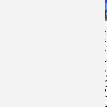
Kurz nachdem Jakob-Jannis Leun die Auer das
und sah die rote Karte. 12:11 (18.) Dom
Führungswechsel, und zwangen Rüdiger Bones 
konnten den Vorsprung bis kurz vor der Halb
erstmalig auf drei Tore ausbauen. 15:17 (2
Gastgeber innerhalb nur kurzer Zeit aus, um 
Überlegenheit in eine Halbzeitführung umzus
Während im ersten Durchgang vor allem 
Wiederanpfiff an, dass der Fokus nun mehr i
Dederding in dieser Phase nicht störte. Er n
Toren in den ersten zehn Minuten der zweite
welche nun auf der Platte standen, sorgte
Angetrieben von der hitzigen Atmosphäre 
Siebenmeterlinie zwei mal die Chance auf d
nutzte das aus und erhöhte 12 Minuten vor Sch