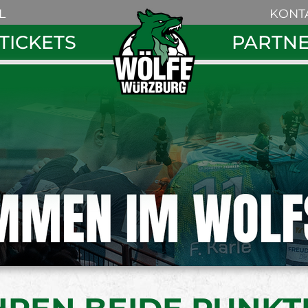
Navigation
L
KONT
überspring
Navigation
TICKETS
PARTN
überspringe
Search