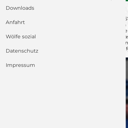
WÖLFE ENTFÜH
Downloads
Nach den zwei Heimspielen gegen den TSV
Anfahrt
Sonntag auf den Weg ins Erzgebirge, zum 
Rahmen geboten und auch die Partie wurde v
Wölfe sozial
Mannschaften mit einem offenen Visier in da
erfolgreich eingesetzt und so brachte er se
und konnten sich immer wieder herankämpfen 
Datenschutz
Impressum