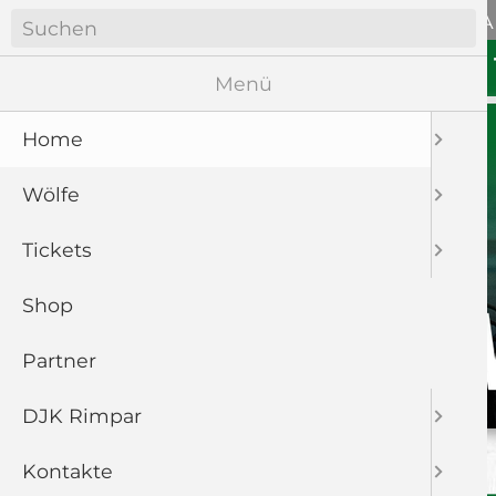
Navigation
ANFAHRT
WÖLFE SOZIA
überspringen
Navigation
HOME
WÖLFE
überspringen
Menü
Home
Wölfe
Tickets
Shop
Partner
DJK Rimpar
Kontakte