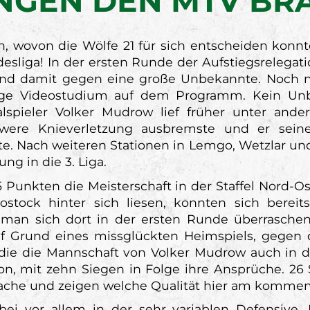
NGEN DEN MTV BR
n, wovon die Wölfe 21 für sich entscheiden konnt
esliga! In der ersten Runde der Aufstiegsrelegat
d damit gegen eine große Unbekannte. Noch ni
ge Videostudium auf dem Programm. Kein Unbe
alspieler Volker Mudrow lief früher unter a
ere Knieverletzung ausbremste und er seine 
te. Nach weiteren Stationen in Lemgo, Wetzlar un
g in die 3. Liga.
5 Punkten die Meisterschaft in der Staffel Nord-
ock hinter sich liesen, konnten sich bereits
m man sich dort in der ersten Runde überrasch
f Grund eines missglückten Heimspiels, gegen de
e die die Mannschaft von Volker Mudrow auch in d
son, mit zehn Siegen in Folge ihre Ansprüche. 26
rache und zeigen welche Qualität hier am kommen
ei vor allem in der sehr variablen Defensive. 