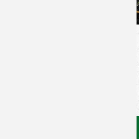
--
von Lukas Schmitt - 13.05.2025
Zurück zur Newsübersicht
Facebook
Twitter
Xing
WhatsApp