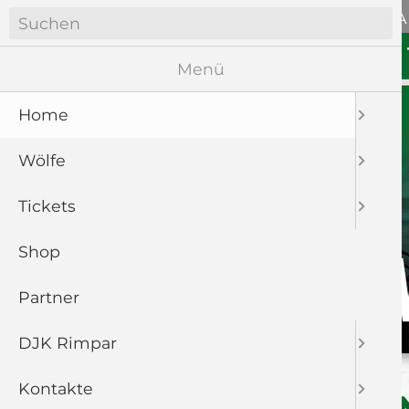
Navigation
ANFAHRT
WÖLFE SOZIA
überspringen
Navigation
HOME
WÖLFE
überspringen
Menü
Home
Wölfe
Tickets
Shop
Partner
DJK Rimpar
Kontakte