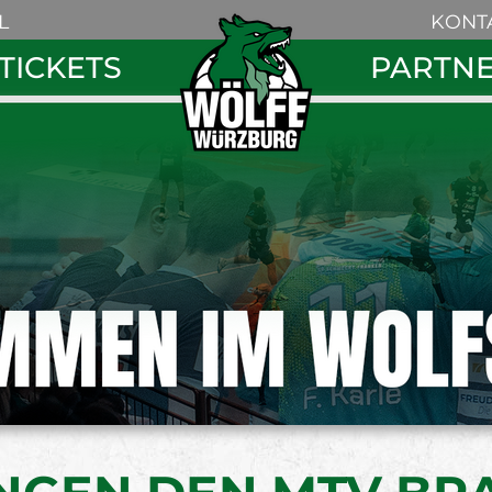
Navigation
L
KONT
überspring
Navigation
TICKETS
PARTN
überspringe
Search