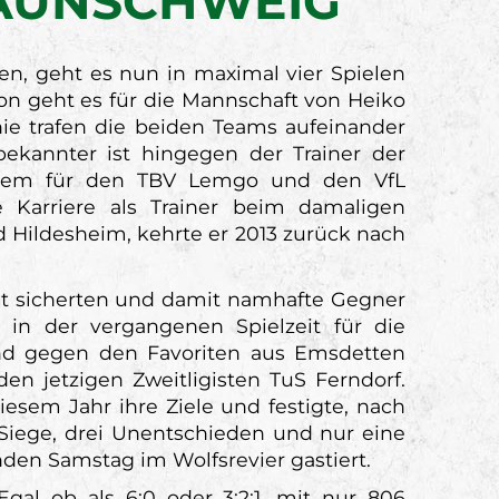
AUNSCHWEIG
en, geht es nun in maximal vier Spielen
ion geht es für die Mannschaft von Heiko
e trafen die beiden Teams aufeinander
kannter ist hingegen der Trainer der
nderem für den TBV Lemgo und den VfL
Karriere als Trainer beim damaligen
d Hildesheim, kehrte er 2013 zurück nach
Ost sicherten und damit namhafte Gegner
 in der vergangenen Spielzeit für die
end gegen den Favoriten aus Emsdetten
n jetzigen Zweitligisten TuS Ferndorf.
iesem Jahr ihre Ziele und festigte, nach
 Siege, drei Unentschieden und nur eine
den Samstag im Wolfsrevier gastiert.
Egal ob als 6:0 oder 3:2:1, mit nur 806