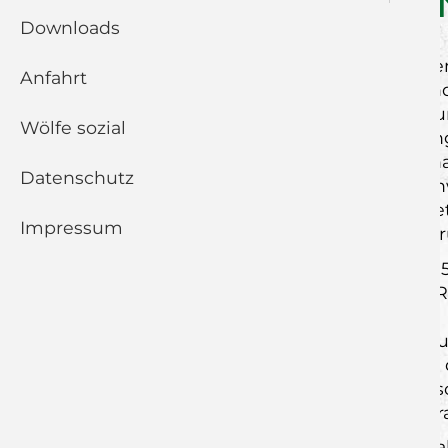
WÖLFE EMPFA
Downloads
Nach einer langen Saison mit 30 Spiele
Anfahrt
um den Aufstieg in die 2. Handball-Bund
Karrer gegen den MTV Braunschweig un
Wölfe sozial
und somit stand im Vorlauf eine Men
Niedersachsen. Der ehemalige Nation
Datenschutz
Gummersbach auf, ehe ihn eine schw
Verbandsligisten in Braunschweig starte
Impressum
Braunschweig und schaffte 2015 den Sprun
Die Gäste, welche sich souverän mit 55:
wie den TuS Vinnhorst und Empor Rost
Aufstiegsrunde qualifizieren. Nachde
durchsetzen konnte, scheiterte man au
Trotz des bitteren Scheiterns, verfolgt
einem etwas holprigen Start in die Sai
Niederlage, sprechen eine deutliche Sp
Die Stärke der Niedersachsen liegt dab