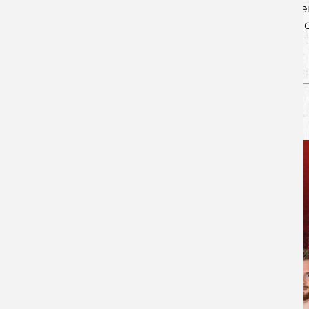
Patrick Schmidt und Moritz Ebert werden
alle Zuschauer bitten, nach Spielende 
gewähren!