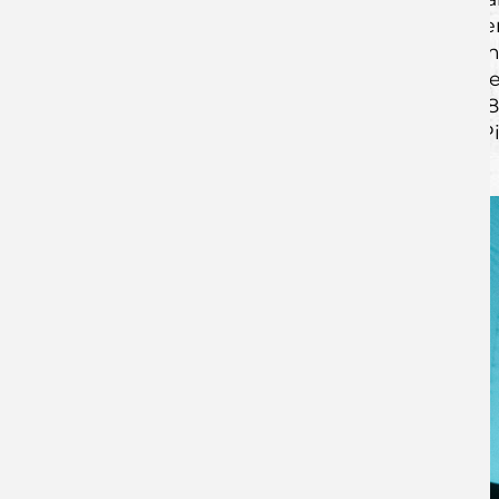
Gegentreffern stellen sie eine der beste
siebten Feldspieler, der fast immer zum
kommt hier Schwerstarbeit auf die Def
Philipp Krause (191/76), sowie der erst
wird. Dahinter folgen Linksaußen Bela Pi