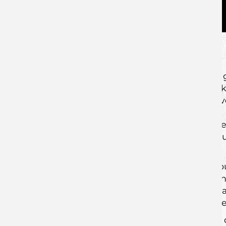
Doch bei aller Qualität, die da au
verletzungsbedingter Ausfälle über die 
sich dort vor keinem Gegner zu verste
Wechsel, ist etwas was die Mannschaft v
gewinnbringend einsetzen konnte. Vor 
Duell gewinnen und gemeinsam mit den 
Heimstärke der Niedersachsen, gilt es 
aufspielen zu können.
Bis auf die langzeitverletzten Noah M
Voraussetzung geschaffen, um 60 Mi
gebundenen Spiel gegen die sehr vari
und einfache Tore zum Erfolg zu komme
Auch wenn es sich niemand auf Seiten d