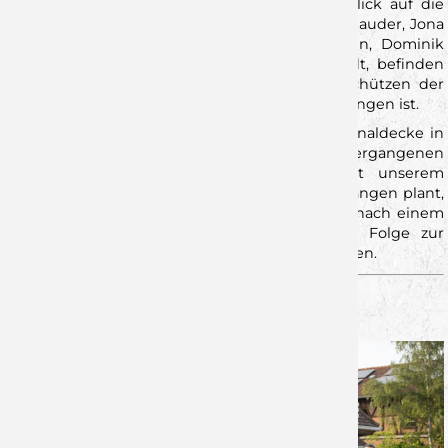
die Spiele gewinnt, was übrigens auch ein Blick auf die
Torschützenliste ganz eindeutig zeigt. Mit Tim Bauder, Jona
Reidegeld, Malte Dederding, Michel Reitemann, Dominik
Schömig, Florian Schmidt und Patrick Schmidt, befinden
sich gleich sieben Spieler in den Top-60 Torschützen der
Liga, was sonst keiner anderen Mannschaft gelungen ist.
Stand jetzt geht es also mit der gleichen Personaldecke in
das vorletzte Spiel des Jahres, wie am vergangenen
Wochenende in Pforzheim. Gemeinsam mit unserem
Fanclub der ein großes Auswärtsfahrt nach Erlangen plant,
wollen wir nochmal alles reinhauen, um dann nach einem
spielfreien Wochenende mit acht Siegen in Folge zur
letzten Partie des Jahres, nach Heilbronn zu reisen.
UNSER GEGNER