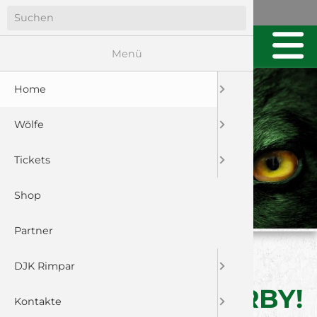
Menü
Home
Wölfe
Tickets
Shop
Partner
MIT RÜCKENWIND
DJK Rimpar
ZUM FRANKENDERBY!
Kontakte