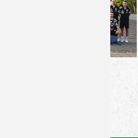
--
von Lukas Schmitt - 27.11.2024
Zurück zur Newsübersicht
Facebook
Twitter
Xing
WhatsApp