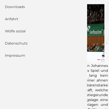
Downloads
Anfahrt
Wölfe sozial
Datenschutz
Impressum
Wir schreiben den 1. Oktober 2023. Die Jungs von Johannes
Heufelder verloren in Erlangen ein umkämpftes Spiel und
hatten Saison übergreifend über ein Jahr lang kein
Auswärtsspiel mehr gewonnen. Was damals keiner ahnen
konnte.. Es war der Startschuss für eine bärenstarke
Restsaison, der neuformierten Wölfe-Mannschaft, welche
am Ende nur knapp an der Aufstiegsrunde
vorbeischrammten. Dieses Jahr ist die Ausgangslage eine
andere. Seit sieben Spielen ist man ungeschlagen und