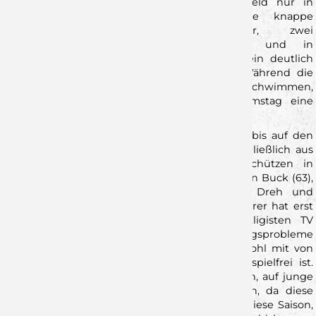
fünf Spielen hingegen, konnte man das Feld nur in
Kornwestheim als Sieger verlassen. Eine knappe
Heimniederlagen gegen Oppenweiler, zwei
Punkteteilungen gegen Fürstenfeldbruck und in
Heilbronn, sowie am vergangenen Spieltag ein deutlich
Niederlage zuhause gegen die Junglöwen. Während die
Wölfe also aktuell auf einer Erfolgswelle schwimmen,
wollen die Erlangener am kommenden Samstag eine
starten.
Die junge Mannschaft der Gastgeber, welche bis auf den
bundesligaerfahrenen Florian Gruchalla, ausschließlich aus
U23-Spielern besteht hat ihre besten Torschützen in
Rückraumspieler Lucca Bialowas (74) und Florian Buck (63),
welche die absoluten Leistungsträger und Dreh und
Angelpunkt des Erlangener Spiels sind. Zweiterer hat erst
vor kurzem ein Zweispielrecht beim Zweitligisten TV
Grosswallstadt bekommen, um deren Verletzungsprobleme
aufzufangen. Gegen die Wölfe wird er aber wohl mit von
der Partie sein, da der TVG an diesem Tag spielfrei ist.
Genau so wird es den Gastgebern möglich sein, auf junge
Spieler aus ihrem Bundesliga zurückzugreifen, da diese
bereits am Vortag im Einsatz sind. Das betraf diese Saison,