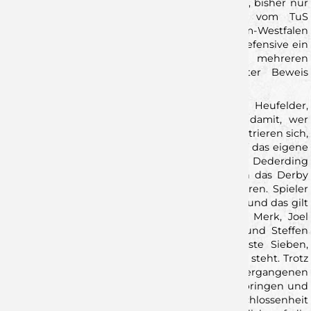
neben dem bereits erwähnten Yannik Bialowas, bisher nur
Florian Scheerer. Der Kreisläufer, welcher vom TuS
Fürstenfeldbruck, über den Umweg ASV Hamm-Westfalen
zu den Mittelfranken stoß, ist vor allem in der Defensive ein
absolute Verstärkung, was er bei mehreren
Bundesligaeinsätzen dieses Jahr schon unter Beweis
stellen konnte.
Die Wölfe, um Cheftrainer Johannes Heufelder,
beschäftigen sich in der Vorbereitung nicht damit, wer
beim Gegner auflaufen könnte, sondern konzentrieren sich,
wie in den vergangenen Wochen, vor allem auf das eigene
Spiel. Nach den neuerlichen Ausfällen von Malte Dederding
und Moritz Ebert, welche wahrscheinlich auch das Derby
verpassen werden, gilt es erneut zu improvisieren. Spieler
mit dieser Qualität ersetzt man nur im Kollektiv und das gilt
ebenfalls für die langzeitverletzten Alexander Merk, Joel
Mauch, Noah Moussa, Felix Karle, Milan Kütt und Steffen
Kaufmann. Zusammen also eine mögliche erste Sieben,
welche den Wölfen aktuell nicht zur Verfügung steht. Trotz
allem hat man es geschafft, dass in den vergangenen
Wochen immer andere Spieler in die Bresche springen und
man vor allem über die mannschaftliche Geschlossenheit