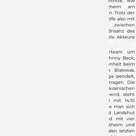
konnte darunter auch die schweren Gastauftritte, wie
beispielsweise in Neuhausen und Pforzheim am
vergangenen Wochenende, für sich entscheiden. Trotz der
weiterhin dünnen Personaldecke, gehen die Wölfe also mit
einer Menge Rückenwind in das Duell zwischen
Unterfranken und Mittelfranken. Neben der Brisanz des
Derbies, wird es auch ein Wiedersehen für viele Akteure
mit dem Ex-Verein.
Auf Wölfe-Seite haben sowohl das Trainerteam um
Johannes Heufelder und Oliver Kuch, sowie Johnny Beck,
Tim Bauder und Alexander Merk eine Vergangenheit beim
HCE. Andersrum hat der Erlangener Yannik Bialowas,
welcher zwischen Bundesliga und Dritter Liga pendelt,
bereits für ein Halbjahr das grünte Trikot getragen. Die
Bundesligareserve, welche vom ehemalige ukrainischen
Nationalspieler Vyacheslav Lochman trainiert wird, steht
nach einem sehr soliden Saisonstart aktuell mit 14:10
Punkten auf dem 6. Tabellenplatz. Zwar musste man sich
gleich zu Beginn der Runde in Balingen und Landshut
geschlagen geben, konnte aber anschließend mit vier
Siegen in Folge, unter anderem in Kornwestheim und
Pfullingen, auf sich aufmerksam machen. Aus den letzten