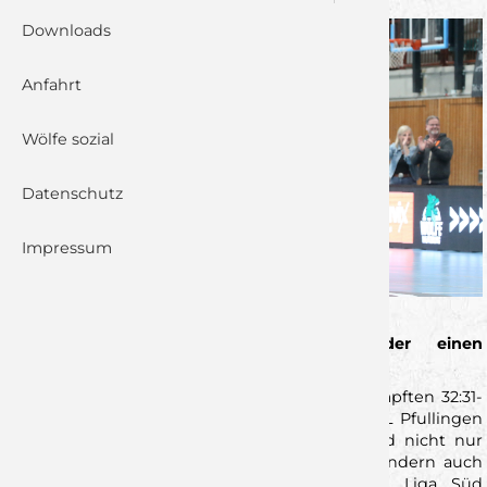
Downloads
Anfahrt
Wölfe sozial
Datenschutz
Impressum
Wölfe erkämpfen sich mit Rumpfkader einen
dramatischen 32:31-Heimsieg gegen Pfullingen
Mit einem bis zur letzten Sekunde hart umkämpften 32:31-
Erfolg über den bis dahin ungeschlagenen VfL Pfullingen
haben die Wölfe Würzburg am Sonntagabend nicht nur
zwei weitere wichtige Punkte eingefahren, sondern auch
eindrucksvoll ihre Spitzenposition in der 3. Liga Süd