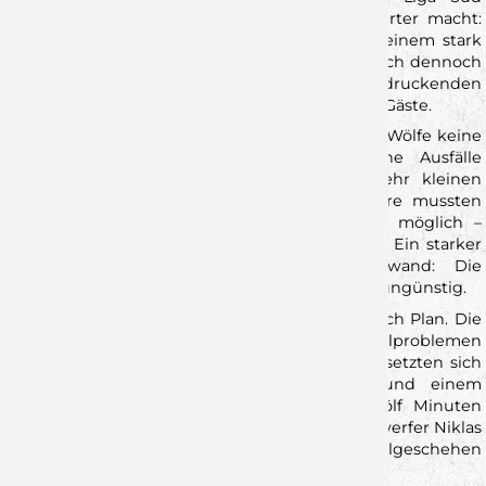
behauptet. Was den Sieg noch bemerkenswerter macht:
Die Mannschaft von Heiko Karrer musste mit einem stark
dezimierten Kader antreten – und stemmten sich dennoch
mit unbändigem Willen und einer beeindruckenden
Energieleistung gegen die stark aufspielenden Gäste.
Bereits vor dem Anpfiff war klar, dass es für die Wölfe keine
einfache Aufgabe werden würde. Zahlreiche Ausfälle
zwangen das Trainerteam dazu, mit einer sehr kleinen
Rotation in die Partie zu gehen. Viele Akteure mussten
durchspielen, Verschnaufpausen waren kaum möglich –
und dennoch hielt das Team dem Druck stand. Ein starker
Gegner und ein hoher körperlicher Aufwand: Die
Vorzeichen für einen Heimsieg waren denkbar ungünstig.
Und zunächst lief die Partie alles andere als nach Plan. Die
Gäste aus Pfullingen, ebenfalls mit Personalproblemen
angereist, erwischten den besseren Start und setzten sich
mit ihrer aggressiven offensiven Abwehr und einem
konsequenten Tempospiel früh ab. Nach zwölf Minuten
lagen die Wölfe mit 4:9 zurück, Pfullingens Topwerfer Niklas
Roth bestimmte zu diesem Zeitpunkt das Spielgeschehen
nahezu nach Belieben.