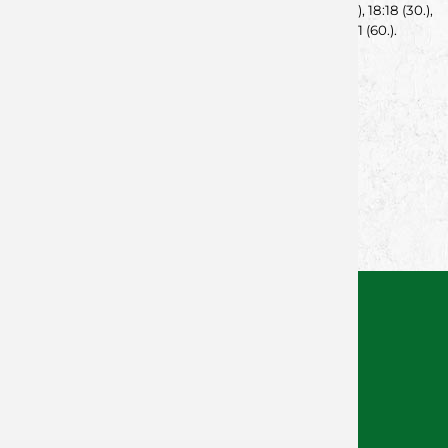
Spielfilm:
2:4 (6.), 4:9 (12.), 6:11 (17.), 12:12 (24.), 12:15 (25.), 18:18 (30.),
19:18 (32.), 22:24 (42.), 26:26 (50.), 30:31 (57.), 32:31 (60.).
--
von Lukas Schmitt - 13.10.2025
Zurück zur Newsübersicht
Facebook
Twitter
Xing
WhatsApp