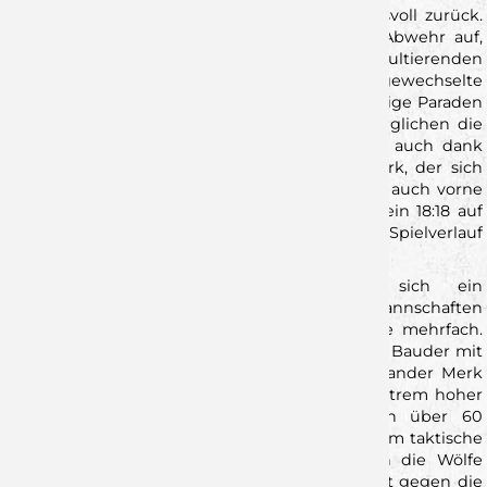
Doch die Hausherren kämpften sich eindrucksvoll zurück.
Trotz der hohen Belastung drehte die Wölfe-Abwehr auf,
erzwang Ballverluste und nutzte die daraus resultierenden
Konter konsequent. Der zwischenzeitlich eingewechselte
Marko Bogojevic im Tor sorgte zudem für wichtige Paraden
und brachte neue Stabilität. In der 24. Minute glichen die
Würzburger beim 12:12 erstmals wieder aus – auch dank
eines couragierten Auftritts von Alexander Merk, der sich
nicht nur in der Defensive aufopferte, sondern auch vorne
wichtige Treffer beisteuerte. Zur Pause stand ein 18:18 auf
der Anzeigetafel – ein Zwischenstand, der dem Spielverlauf
der ersten Hälfte am Ende gerecht wurde.
Nach dem Seitenwechsel entwickelte sich ein
Schlagabtausch auf Augenhöhe. Beide Mannschaften
schenkten sich nichts, die Führung wechselte mehrfach.
Auf Würzburger Seite trugen insbesondere Tim Bauder mit
elf Treffern sowie Luis Franke und erneut Alexander Merk
die Verantwortung im Angriff – und das bei extrem hoher
Belastung. Fast alle Leistungsträger mussten über 60
Minuten durchspielen. Die Personalnot ließ kaum taktische
Alternativen oder Verschnaufpausen zu, doch die Wölfe
stemmten sich mit beeindruckender Mentalität gegen die