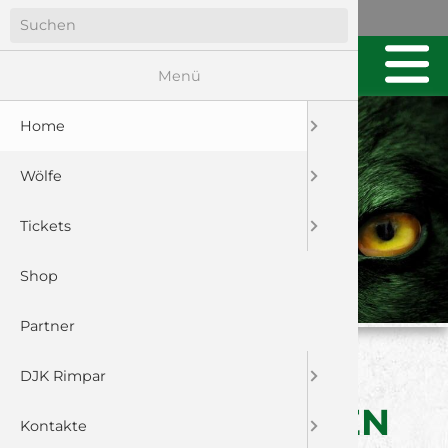
Menü
Home
Wölfe
Tickets
Shop
Partner
LAST-MINUTE-SIEG
DJK Rimpar
GEGEN PFULLINGEN
Kontakte