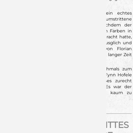
drohende Niederlage.
Die Schlussphase hatte dann alles, was ein echtes
Handball-Drama braucht: Hektik, Emotionen, umstrittene
Szenen – und am Ende einen Helden. Nachdem der
frühere Würzburger Johnny Beck seine neuen Farben in
der 57. Minute erneut mit 30:31 in Führung gebracht hatte,
war es erneut Alexander Merk, der zunächst ausglich und
kurz darauf nach einem starken Anspiel von Florian
Schmidt für die erste Würzburger Führung seit langer Zeit
sorgte.
Pfullingen kam in den Schlusssekunden nochmals zum
Abschluss, der vermeintliche Ausgleich durch Fynn Hofele
wurde allerdings wegen eines Regelverstoßes zurecht
aberkannt – die Halle explodierte förmlich. Es war der
Schlusspunkt einer Partie, die an Dramatik kaum zu
überbieten war.
BLICK NACH VORN: DRITTES