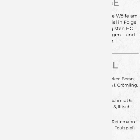
HEIMSPIEL IN FOLGE
Nach dem emotionalen Heimsieg geht es für die Wölfe am
kommenden Samstag mit dem dritten Heimspiel in Folge
weiter. Zu Gast ist dann die U23 des Bundesligisten HC
Erlangen. Ziel ist es, die starke Form zu bestätigen – und
den Platz an der Sonne zu verteidigen.
STATISTIK ZUM SPIEL
Wölfe:
Klein, Bogojevic – Schömig, Reidegeld 5, Märker, Beran,
Kaufmann, Kütt, Bauder 11/5, F. Schmidt 3, Reitemann 1, Grömling,
Franke 7/1, Merk 5.
Pfullingen:
Schlipphak, Maar – Hofele 1, Hafner, J. Schmidt 6,
Wagner, N. Roth 13/1, Prinz 3, Brodbeck 2/1, M. Roth 5, Ilitsch,
Hirsch, List, Beck 1.
Zeitstrafen:
2:2
Rot:
List (30., Pfullingen, Foulspiel), Reitemann
(49., Würzburg, 3. Zeitstrafe), N. Roth (53., Pfullingen, Foulspiel)
Siebenmeter:
8/6 - 4/2
Zuschauer:
923