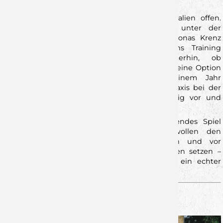
Teamspirit alles in die Waagschale zu werfen.
Bei den Wölfen sind ebenfalls einige Personalien offen.
Rückraumspieler Steffen Kaufmann musste unter der
Woche krankheitsbedingt passen, während Jonas Krenz
nach überstandener Erkrankung wieder ins Training
zurückgekehrt ist. Fraglich bleibt weiterhin, ob
Rückraumspieler Noah Moussa bereits wieder eine Option
für den Kader sein wird. Nach über einem Jahr
Verletzungspause sammelte er zuletzt Spielpraxis bei der
zweiten Mannschaft. „Wir gehen da vorsichtig vor und
werden nichts überstürzen“, erklärt Karrer.
Fazit: Es ist angerichtet für ein hochspannendes Spiel
zweier ambitionierter Teams. Die Wölfe wollen den
Schwung aus den letzten Spielen nutzen und vor
heimischer Kulisse ein weiteres Ausrufezeichen setzen –
wohl wissend, dass mit dem VfL Pfullingen ein echter
Prüfstein wartet.
UNSER GEGNER