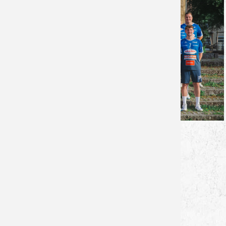
--
von Lukas Schmitt - 10.10.2025
Zurück zur Newsübersicht
Facebook
Twitter
Xing
WhatsApp