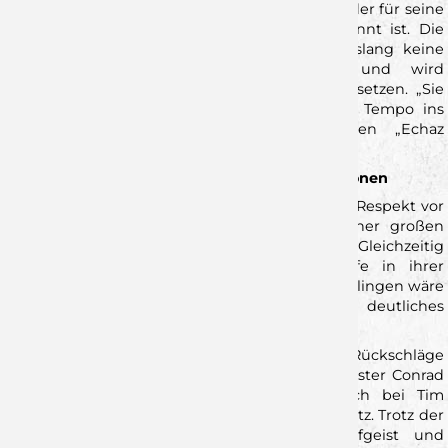
Am Sonntag wartet mit Pfullingen ein Gegner, der für seine
kompakte und aggressive Abwehrarbeit bekannt ist. Die
Mannschaft aus dem Kreis Reutlingen hat bislang keine
einzige Niederlage hinnehmen müssen und wird
hochmotiviert anreisen, um diese Serie fortzusetzen. „Sie
stehen defensiv sehr stabil und bringen viel Tempo ins
Spiel“, so Karrer über die selbsternannten „Echaz
Krokodile“.
Wölfe-Gegner mit Respekt – aber auch Ambitionen
Auch VfL-Coach Fabian Gerstlauer zeigt großen Respekt vor
den Wölfen: „Die Wölfe sind offensiv mit einer großen
individuellen Qualität ausgestattet“, lobt er. Gleichzeitig
hofft er, dass seine Mannschaft eine „Stufe in ihrer
Entwicklung“ nach oben machen kann. Für Pfullingen wäre
ein Punktgewinn in Würzburg ein deutliches
Ausrufezeichen.
Personell muss der VfL jedoch einige Rückschläge
verkraften: Rechtsaußen Axel Goller und Youngster Conrad
Schmitt fehlen verletzungsbedingt, und auch bei Tim
Hafner steht ein Fragezeichen hinter dem Einsatz. Trotz der
Ausfälle kündigt Gerstlauer an, mit Kampfgeist und