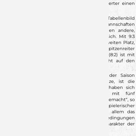
besitzt, verspricht das Duell Zweiter gegen Vierter einen
echten Krimi auf Augenhöhe.
Die Saison ist noch jung – und das Tabellenbild
entsprechend verzerrt: Während einige Mannschaften
bereits sieben Partien absolviert haben, haben andere,
darunter die Wölfe, erst sechs Spiele hinter sich. Mit 9:3
Punkten rangiert Würzburg aktuell auf dem zweiten Platz,
weist aber weniger Minuspunkte auf als Spitzenreiter
Rhein-Neckar Löwen II (10:4). Auch Pfullingen (8:2) ist mit
sogar nur fünf gespielten Begegnungen dicht auf den
Fersen.
Was Heiko Karrer in dieser frühen Phase der Saison
allerdings mehr interessiert als Tabellenplätze, ist die
Entwicklung seiner Mannschaft. „Die Jungs haben sich
durch ein schwieriges Auftaktprogramm mit fünf
Auswärtsspielen gekämpft und das ordentlich gemacht“, so
der Cheftrainer. Auch wenn dabei nicht immer spielerischer
Glanz versprüht wurde, zählt für Karrer vor allem das
Ergebnis: „Dass wir auch unter schwierigen Bedingungen
erfolgreich geblieben sind, spricht für den Charakter der
Truppe.“