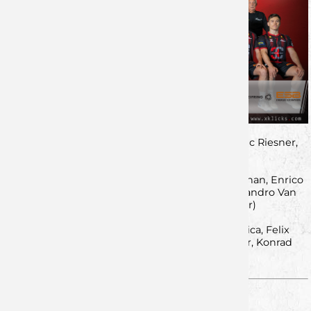
Fynn Lühr, Anton Ehrlinger, Kilian Weigl, Cedric Riesner,
Lucas Pichler, Florian Bernhard
Max Högl (Trainer), Philipp Hlawatsch, Benno Gnan, Enrico
Gropper, Luca Hasekamp, Vincent Auer, Alessandro Van
De Maele, Richard Ostermeir (Betreuer)
Laurin Günther, Tim Ruhwandl, Tomislav Vistica, Felix
Müller, Kai Kussmaul, Sebastian Allmendinger, Konrad
Steinbrecher, Tom Notz
von Lukas Schmitt - 13.02.2026