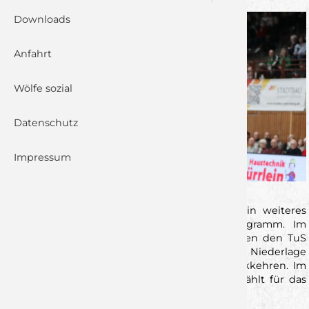
Downloads
Anfahrt
Wölfe sozial
Datenschutz
Impressum
Am morgigen Samstag steht für die
Wölfe
ein weiteres
richtungsweisendes Heimspiel auf dem Programm. Im
Bayerischen Derby empfangen die Unterfranken den
TuS
Fürstenfeldbruck
und wollen nach der bitteren Niederlage
der Vorwoche wieder in die Erfolgsspur zurückkehren. Im
Kampf um die Plätze für die Aufstiegsrunde zählt für das
Team von
Heiko Karrer
dabei jeder Zähler.