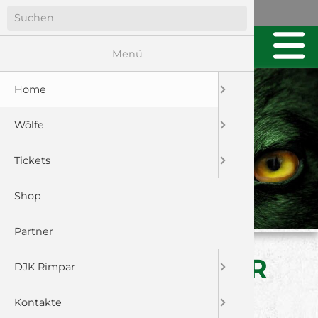
Menü
Home
Wölfe
Tickets
Shop
Partner
DERBY MIT KLARER
DJK Rimpar
AUFGABE
Kontakte