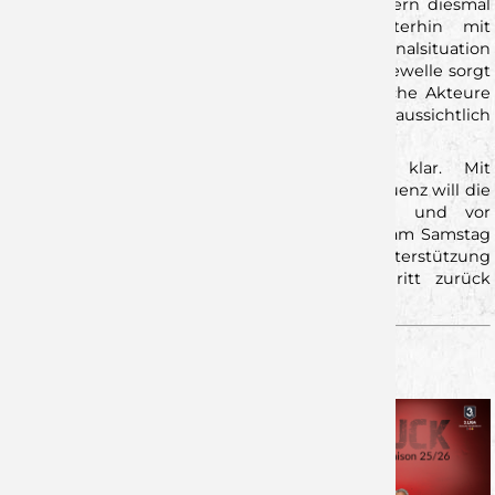
Der damalige Matchwinner wird den Gastgebern diesmal
jedoch fehlen.
Florian Schmidt
fällt weiterhin mit
Schulterproblemen aus. Zudem ist die Personalsituation
insgesamt angespannt: Eine hartnäckige Grippewelle sorgt
dafür, dass mehrere Spieler fraglich sind. Welche Akteure
letztlich zur Verfügung stehen, wird sich voraussichtlich
erst kurzfristig am Spieltag entscheiden.
Unabhängig davon ist die Marschroute klar. Mit
Konzentration, Tempo und der nötigen Konsequenz will die
Heim-Sieben die Pflichtaufgabe annehmen und vor
heimischem Publikum überzeugen. Anpfiff ist am Samstag
um 19.30 Uhr in der
tectake ARENA
. Mit der Unterstützung
der Fans soll im Derby ein wichtiger Schritt zurück
Richtung Aufstiegsrunde gelingen.
UNSER GEGNER