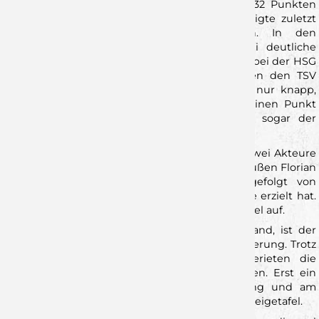
Der Gegner reist als Tabellenletzter an. Mit 8:32 Punkten
steht Fürstenfeldbruck aktuell auf Rang 16, zeigte zuletzt
jedoch durchaus wechselhafte Leistungen. In den
vergangenen fünf Partien gab es zwar zwei deutliche
Niederlagen – gegen den
HC Erlangen II
sowie bei der
HSG
Konstanz
– doch auch Achtungserfolge. Gegen den
TSV
Neuhausen/Filder
unterlagen die Oberbayern nur knapp,
bei der
SG Köndringen-Teningen
holten sie einen Punkt
und in
HG Oftersheim/Schwetzingen
gelang sogar der
erste Auswärtssieg der Saison.
Besonders aufmerksam müssen die Wölfe auf zwei Akteure
der Gäste achten. Bester Torschütze ist Rechtsaußen
Florian
Bernhard
mit bereits 103 Treffern, dicht gefolgt von
Rückraumspieler
Philipp Hlawatsch
, der 99 Tore erzielt hat.
Beide drückten auch dem Hinspiel ihren Stempel auf.
Dieses Duell, das Ende November 2025 stattfand, ist der
Mannschaft von Heiko Karrer noch gut in Erinnerung. Trotz
einer komfortablen 20:14-Halbzeitführung gerieten die
Wölfe nach der Pause noch einmal ins Wanken. Erst ein
starker Schlussspurt brachte die Entscheidung und am
Ende stand ein 36:33-Auswärtserfolg auf der Anzeigetafel.