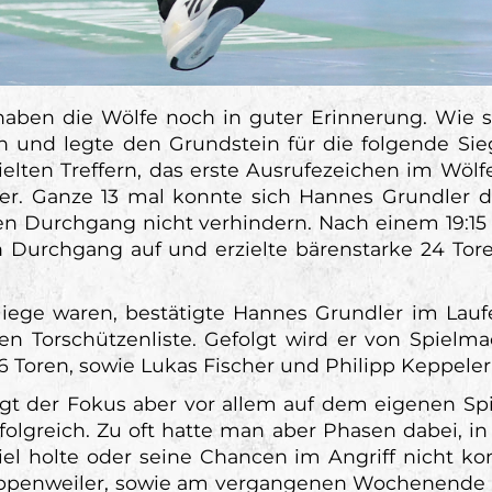
 haben die Wölfe noch in guter Erinnerung. Wie
n und legte den Grundstein für die folgende Sieg
elten Treffern, das erste Ausrufezeichen im Wölfe
r. Ganze 13 mal konnte sich Hannes Grundler da
n Durchgang nicht verhindern. Nach einem 19:15 
 Durchgang auf und erzielte bärenstarke 24 To
liege waren, bestätigte Hannes Grundler im Laufe 
ten Torschützenliste. Gefolgt wird er von Spielma
6 Toren, sowie Lukas Fischer und Philipp Keppeler m
egt der Fokus aber vor allem auf dem eigenen S
olgreich. Zu oft hatte man aber Phasen dabei, 
iel holte oder seine Chancen im Angriff nicht 
penweiler, sowie am vergangenen Wochenende i