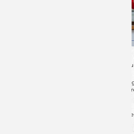
Fabian Gross, Tom Scherbau
Physiotherapeutin Susan Zsoter, Manag
Luis Sommer, Felix Zeiler, Julian Reinha
Simon Kosak, Philipp Ke