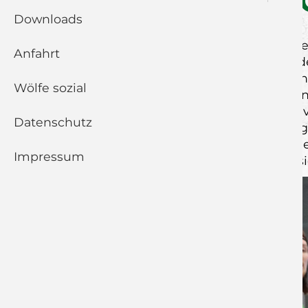
DIE MADDOGS 
Downloads
Nach dem großen Kampf, am vergangen
Anfahrt
die Wölfe in heimischer Halle wied
Neuhausen/Filder wird das aber alles a
Wölfe sozial
Esslingen in Baden-Württemberg nennt
Mittelfeld der Liga. Der bisherige Saiso
Datenschutz
Erlangen und Oppenweiler, folgten Sie
In den letzten zwei Spielen gab es für 
Impressum
die U23 des HC Erlangen, musste man s