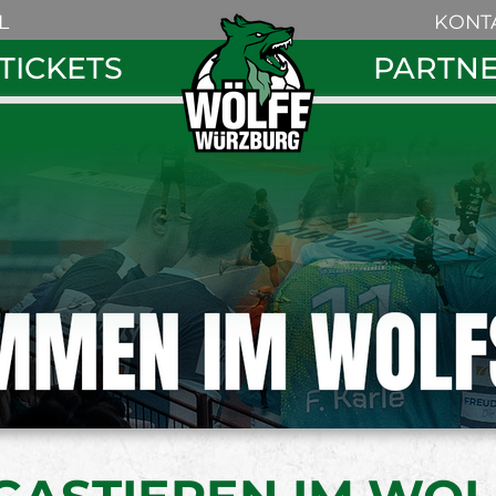
Navigation
L
KONT
überspring
Navigation
TICKETS
PARTN
überspringe
Search