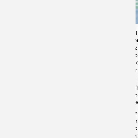
Das Hinspiel in der Egelsee-Sporthalle
dort den ersten Auswärtssieg der Saiso
Oliver Nielsen, der damals mit neun erzi
war nur der Toptorschütze der Gastgebe
aber das Comeback der Wölfe im zweite
um Captain Patrick Schmidt im zweiten
34:39 Auswärtssieg führte.
Das die 13 Tore dortmals keine Eintagsf
steht er aktuell auf Platz 6 der ligawei
Pfullingen an die Filder wechselte, mit 9
Für die Mannschaft von Heiko Karrer li
Wochen durchgebracht hat, war man erf
technische Fehler wieder zurück ins Sp
Punkte zuhause gegen Balingen und Op