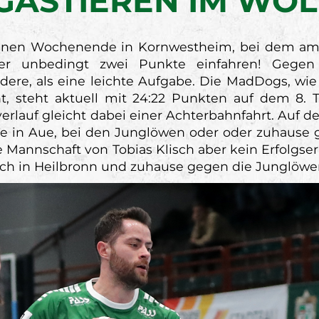
GASTIEREN IM WOL
en Wochenende in Kornwestheim, bei dem am E
er unbedingt zwei Punkte einfahren! Gegen 
ndere, als eine leichte Aufgabe. Die MadDogs, wi
, steht aktuell mit 24:22 Punkten auf dem 8. T
nverlauf gleicht dabei einer Achterbahnfahrt. Auf d
ge in Aue, bei den Junglöwen oder oder zuhause
die Mannschaft von Tobias Klisch aber kein Erfolgs
ich in Heilbronn und zuhause gegen die Junglöw