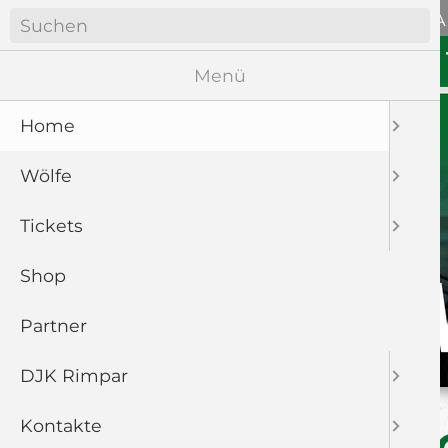
Navigation
ANFAHRT
WÖLFE SOZIA
überspringen
Navigation
HOME
WÖLFE
überspringen
Menü
Home
Wölfe
Tickets
Shop
Partner
DJK Rimpar
Kontakte