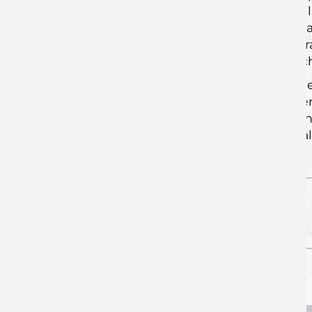
die Liste der Langzeitverletzten weiter 
Einzig die neueste Verletzung von Jon
Alternativen für den Mittelblock doch 
und zumindest ein Kurzeinsatz am Woc
Nachdem das letzte Heimspiel gege
Verantwortlichen der Wölfe am kommend
Partner, die sich angekündigt habe
Aufstiegsrunde machen und mit euch al