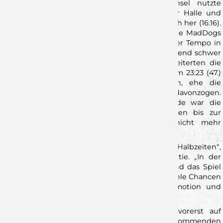
Wendepunkt. Direkt nach dem Seitenwechsel nutzte
Neuhausen den emotionalen Rückenwind der Halle und
stellte innerhalb weniger Minuten den Ausgleich her (16:16).
Die Partie war plötzlich völlig offen. Während die MadDogs
nun aggressiver verteidigten und immer wieder Tempo in
ihr Spiel brachten, taten sich die Wölfe zunehmend schwer
im Abschluss. Trotz vieler klarer Chancen, scheiterten die
Wölfe zu oft am gegnerischen Torhüter. Bis zum 23:23 (47.)
entwickelte sich ein offener Schlagabtausch, ehe die
Hausherren mit einem 5:1-Lauf entscheidend davonzogen.
Beim 31:25 rund fünf Minuten vor dem Ende war die
Vorentscheidung gefallen. Die Wölfe kämpften bis zur
Schlusssirene, konnten das Spiel jedoch nicht mehr
drehen.
„Es waren zwei völlig unterschiedliche Halbzeiten“,
bilanzierte Trainer Heiko Karrer nach der Partie. „In der
ersten Hälfte haben wir sehr gut verteidigt und das Spiel
im Griff gehabt. Nach der Pause haben wir zu viele Chancen
liegen lassen und Neuhausen ist mit viel Emotion und
Unterstützung der Halle zurückgekommen.“
Durch die Niederlage rutschen die Wölfe vorerst auf
Tabellenplatz vier der 3. Liga Süd. Am kommenden