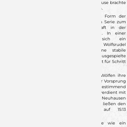
Besonders der Bruch kurz vor und nach der Pause brachte
die bis dahin gut kontrollierte Partie ins Wanken.
Die Wölfe knüpften zunächst an die starke Form der
vergangenen Wochen an. Nach fünf Siegen in Serie zum
Jahresende präsentierte sich die Mannschaft in der
Egelseehalle konzentriert und entschlossen. In einer
torarmen Anfangsphase entwickelte sich ein
ausgeglichenes Spiel (3:3, 8. Minute), ehe das Wolfsrudel
zunehmend die Kontrolle übernahm. Eine stabile
Defensive, Ballgewinne und konsequent ausgespielte
Angriffe sorgten dafür, dass sich die Gäste Schritt für Schritt
absetzen konnten.
Zwischen der 18. und 25. Minute gelang den Wölfen ihre
beste Phase: Mit vier Treffern in Folge wuchs der Vorsprung
auf 12:7 an. Auch in der Folge blieb man spielbestimmend
und führte knapp zwei Minuten vor der Pause verdient mit
15:10. Doch ausgerechnet in dieser Phase kam Neuhausen
nochmals auf – drei Gegentreffer in kurzer Zeit ließen den
komfortablen Vorsprung zur Halbzeit auf 15:13
zusammenschmelzen.
Dieser Zwischenspurt der Gastgeber wirkte wie ein