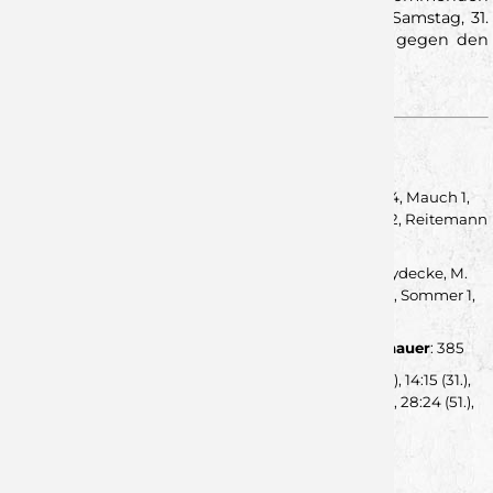
Wochenende ist das Team spielfrei, ehe es am Samstag, 31.
Januar, in der Tectake Arena zum Spitzenspiel gegen den
Tabellenzweiten Rhein-Neckar Löwen II kommt.
STATISTIK ZUM SPIEL
Wölfe:
Klein 1, Bogojevic – Krenz, Schömig 2, Karle 4, Mauch 1,
Kaufmann, Kütt, Bauder 10/3, F. Schmidt 4, Szuharev 2, Reitemann
3, Daugs, Grömling 2, Merk.
Neuhausen:
Prauß, Hamann – J. Sprößig, Huss, Heydecke, M.
Sprößig, Haag 5, Schmid 4, Reinhardt 1, Baumann 4, Sommer 1,
Fischer 5/4, Sahin 2, Keppeler 6, Kosak 4.
Zeitstrafen:
3:5
Rot:
-
Siebenmeter
: 5/4 - 3/3
Zuschauer
: 385
Spielfilm
: 3:3 (8.), 5:7 (15.), 7:8 (18.), 7:12 (25.), 10:15 (29.), 14:15 (31.),
16:16 (34.), 18:17 (38.), 19:20 (42.), 22:20 (44.), 23:23 (47.), 28:24 (51.),
31:25 (55.).
--